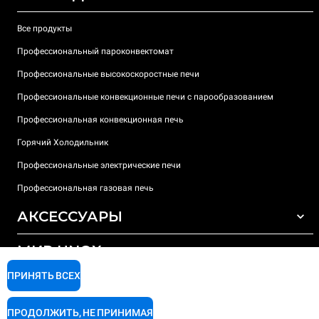
Все продукты
Профессиональный пароконвектомат
Профессиональные высокоскоростные печи
Профессиональные конвекционные печи с парообразованием
Профессиональная конвекционная печь
Горячий Холодильник
Профессиональные электрические печи
Профессиональная газовая печь
АКСЕССУАРЫ
МИР UNOX
ВСЕ АКСЕССУАРЫ
Моющие средства для автоматической мойки
ПРИНЯТЬ ВСЕХ
ПОДДЕРЖКА
Наши офисы по всему миру
Моющие средства для мойки вручную
ПРОДОЛЖИТЬ, НЕ ПРИНИМАЯ