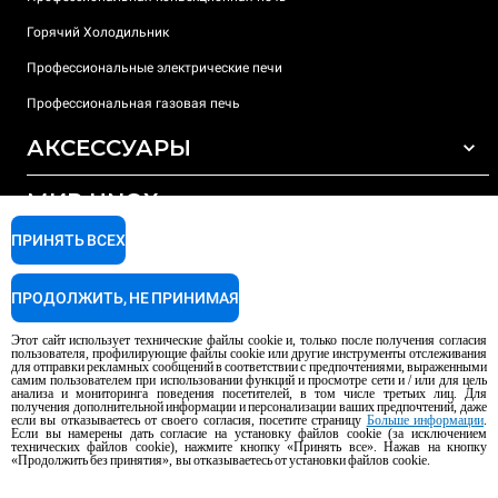
Горячий Холодильник
Профессиональные электрические печи
Профессиональная газовая печь
АКСЕССУАРЫ
МИР UNOX
ВСЕ АКСЕССУАРЫ
Моющие средства для автоматической мойки
ПРИНЯТЬ ВСЕХ
ПОДДЕРЖКА
Наши офисы по всему миру
Моющие средства для мойки вручную
ПРОДОЛЖИТЬ, НЕ ПРИНИМАЯ
Ионообменный фильтр
Гарантия Unox
Этот сайт использует технические файлы cookie и, только после получения согласия
Система обратного осмоса
Найти дилеров
пользователя, профилирующие файлы cookie или другие инструменты отслеживания
для отправки рекламных сообщений в соответствии с предпочтениями, выраженными
Найти сервисные центры
самим пользователем при использовании функций и просмотре сети и / или для цель
анализа и мониторинга поведения посетителей, в том числе третьих лиц. Для
AI Content Disclaimer
Privacy policy
Cookie policy
получения дополнительной информации и персонализации ваших предпочтений, даже
если вы отказываетесь от своего согласия, посетите страницу
Больше информации
.
Авторское право 2026 UNOX S.p.A. Все права защищены. Рег. Imp.
Если вы намерены дать согласие на установку файлов cookie (за исключением
Падуя, № 04230750285 - REA Padova 372835 - Капитал. Soc. 5.000.000 €
технических файлов cookie), нажмите кнопку «Принять все». Нажав на кнопку
«Продолжить без принятия», вы отказываетесь от установки файлов cookie.
iv - P.IVA / CF 04230750285 - IT WEEE Reg. No. IT08020000000377