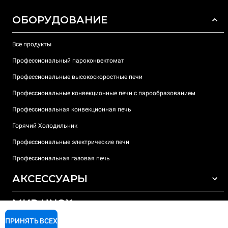
ОБОРУДОВАНИЕ
Все продукты
Профессиональный пароконвектомат
Профессиональные высокоскоростные печи
Профессиональные конвекционные печи с парообразованием
Профессиональная конвекционная печь
Горячий Холодильник
Профессиональные электрические печи
Профессиональная газовая печь
АКСЕССУАРЫ
МИР UNOX
ВСЕ АКСЕССУАРЫ
Моющие средства для автоматической мойки
ПРИНЯТЬ ВСЕХ
ПОДДЕРЖКА
Наши офисы по всему миру