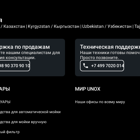
я
 Казахстан | Kyrgyzstan / Кыргызстан | Uzbekistan / Узбекистан | Taji
ржка по продажам
Техническая поддерж
те нашим специалистам для
Наши техники готовы помоч
ия консультации.
Просто позвоните.
98 90 370 90 10
+7 499 7020 014
УАРЫ
МИР UNOX
СУАРЫ
Наши офисы по всему миру
дства для автоматической мойки
дства для мойки вручную
ый фильтр