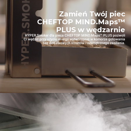
Zamień Twój piec
CHEFTOP MIND.Maps™
PLUS w wędzarnie
HYPER.Smoker dla pieca CHEFTOP MIND.Maps™ PLUS pozwoli
Ci wędzić przy użyciu energii wytworzonej w komorze gotowania
bez dodatkowych kosztów i zewnętrznego zasilania.