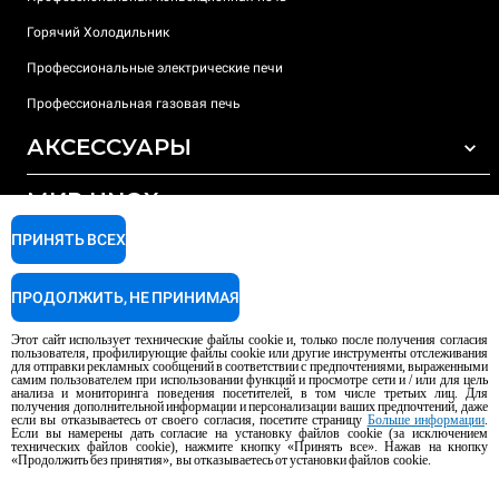
Горячий Холодильник
Профессиональные электрические печи
Профессиональная газовая печь
АКСЕССУАРЫ
МИР UNOX
ВСЕ АКСЕССУАРЫ
Моющие средства для автоматической мойки
ПРИНЯТЬ ВСЕХ
ПОДДЕРЖКА
Наши офисы по всему миру
Моющие средства для мойки вручную
ПРОДОЛЖИТЬ, НЕ ПРИНИМАЯ
Ионообменный фильтр
Гарантия Unox
Этот сайт использует технические файлы cookie и, только после получения согласия
Система обратного осмоса
Найти дилеров
пользователя, профилирующие файлы cookie или другие инструменты отслеживания
для отправки рекламных сообщений в соответствии с предпочтениями, выраженными
Найти сервисные центры
самим пользователем при использовании функций и просмотре сети и / или для цель
анализа и мониторинга поведения посетителей, в том числе третьих лиц. Для
AI Content Disclaimer
Privacy policy
Cookie policy
получения дополнительной информации и персонализации ваших предпочтений, даже
если вы отказываетесь от своего согласия, посетите страницу
Больше информации
.
Авторское право 2026 UNOX S.p.A. Все права защищены. Рег. Imp.
Если вы намерены дать согласие на установку файлов cookie (за исключением
технических файлов cookie), нажмите кнопку «Принять все». Нажав на кнопку
Падуя, № 04230750285 - REA Padova 372835 - Капитал. Soc. 5.000.000 €
«Продолжить без принятия», вы отказываетесь от установки файлов cookie.
iv - P.IVA / CF 04230750285 - IT WEEE Reg. No. IT08020000000377