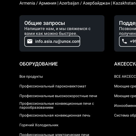
Armenia / Армения | Azerbaijan / Азербайджан | Kazakhstan /
Общие запросы
Подде
Напишите нам, и мы свяжемся с
Позвони
вами как можно быстрее.
получен
info.asia.ru@unox.com
+9
ОБОРУДОВАНИЕ
АКСЕСС
Все продукты
ВСЕ АКСЕС
Профессиональный пароконвектомат
Моющие сре
Профессиональные высокоскоростные печи
Моющие сре
Профессиональные конвекционные печи с
Ионообменн
парообразованием
Профессиональная конвекционная печь
Система обр
Горячий Холодильник
Профессиональные электрические печи