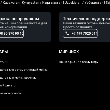
 Казахстан | Kyrgyzstan / Кыргызстан | Uzbekistan / Узбекистан | Taji
ржка по продажам
Техническая поддерж
те нашим специалистам для
Наши техники готовы помоч
ия консультации.
Просто позвоните.
98 90 370 90 10
+7 499 7020 014
УАРЫ
МИР UNOX
СУАРЫ
Наши офисы по всему миру
дства для автоматической мойки
дства для мойки вручную
ый фильтр
атного осмоса