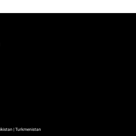
а
kistan | Turkmenistan