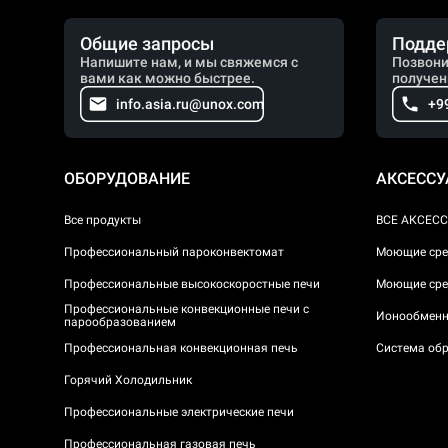
Общие запросы
Подде
Напишите нам, и мы свяжемся с
Позвони
вами как можно быстрее.
получен
info.asia.ru@unox.com
+9
ОБОРУДОВАНИЕ
АКСЕСС
Все продукты
ВСЕ АКСЕС
Профессиональный пароконвектомат
Моющие сре
Профессиональные высокоскоростные печи
Моющие сре
Профессиональные конвекционные печи с
Ионообменн
парообразованием
Профессиональная конвекционная печь
Система обр
Горячий Холодильник
Профессиональные электрические печи
Профессиональная газовая печь