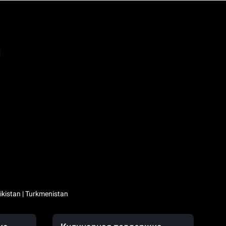
а
kistan | Turkmenistan