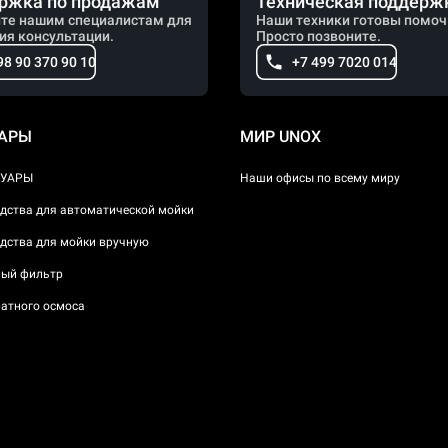
ржка по продажам
Техническая поддерж
те нашим специалистам для
Наши техники готовы помоч
ия консультации.
Просто позвоните.
98 90 370 90 10
+7 499 7020 014
УАРЫ
МИР UNOX
СУАРЫ
Наши офисы по всему миру
дства для автоматической мойки
дства для мойки вручную
ый фильтр
атного осмоса