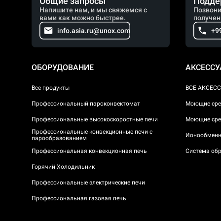
Общие запросы
Подде
Напишите нам, и мы свяжемся с
Позвони
вами как можно быстрее.
получен
info.asia.ru@unox.com
+9
ОБОРУДОВАНИЕ
АКСЕСС
Все продукты
ВСЕ АКСЕС
Профессиональный пароконвектомат
Моющие сре
Профессиональные высокоскоростные печи
Моющие сре
Профессиональные конвекционные печи с
Ионообменн
парообразованием
Профессиональная конвекционная печь
Система обр
Горячий Холодильник
Профессиональные электрические печи
Профессиональная газовая печь