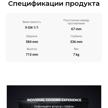
Спецификации продукта
Расстояние между
Вместимость
противнями
9 GN 1/1
67 mm
Ширина
Глубина
584 mm
336 mm
Высота
Вес
713 mm
7 kg
INDIVIDUAL COOKING EXPERIENCE
Забронируйте встречу с Шефом.