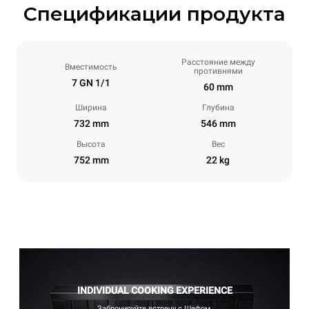
Спецификации продукта
Расстояние между
Вместимость
противнями
7 GN 1/1
60 mm
Ширина
Глубина
732 mm
546 mm
Высота
Вес
752 mm
22 kg
INDIVIDUAL COOKING EXPERIENCE
Забронируйте встречу с Шефом.