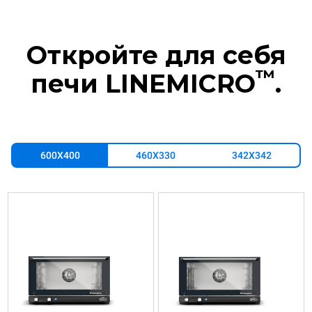
Откройте для себя
™
печи LINEMICRO
.
600X400
460X330
342X342
XF033
XF043
Конвекция
Конвекция
LINEMICRO™
LINEMICRO™
COUNTERTOP
COUNTERTOP
3
4
600x400
600x400
противней
противней
электрический
электрический