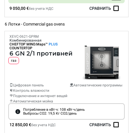
9 050,00 €
СРАВНИТЬ
без учета НДС
6 Лотки - Commercial gas ovens
XEVC-0621-GPRM
Комбинированная
CHEFTOP MIND.Maps™
PLUS
COUNTERTOP
6 GN 2/1 противней
газ
Цифровая панель
Автоматические программы
Контроль влажности
Подключение и интернет вещей
Автоматическая мойка
Потребление в кВт·ч: 108 кВт·ч/день
Выбросы CO2: 19,5 Кг CO2/день
12 850,00 €
СРАВНИТЬ
без учета НДС