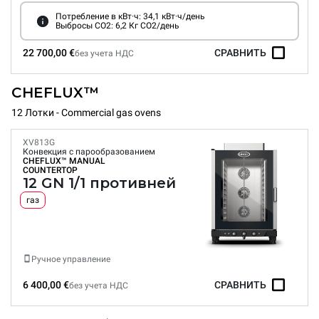
Потребление в кВт·ч: 34,1 кВт·ч/день
Выбросы CO2: 6,2 Кг CO2/день
22 700,00 €
СРАВНИТЬ
без учета НДС
CHEFLUX™
12 Лотки - Commercial gas ovens
XV813G
Конвекция с парообразованием
CHEFLUX™
MANUAL
COUNTERTOP
12 GN 1/1 противней
газ
Ручное управление
6 400,00 €
СРАВНИТЬ
без учета НДС