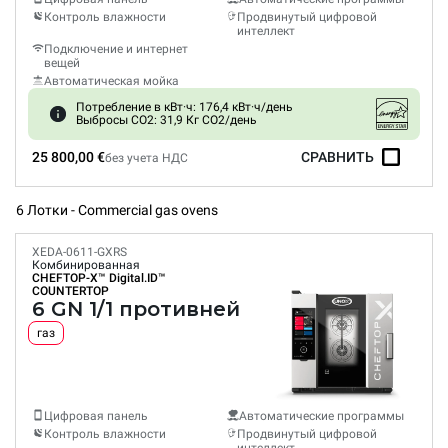
Контроль влажности
Продвинутый цифровой
интеллект
Подключение и интернет
вещей
Автоматическая мойка
Потребление в кВт·ч: 176,4 кВт·ч/день
Выбросы CO2: 31,9 Кг CO2/день
25 800,00 €
СРАВНИТЬ
без учета НДС
6 Лотки - Commercial gas ovens
XEDA-0611-GXRS
Комбинированная
CHEFTOP-X™
Digital.ID™
COUNTERTOP
6 GN 1/1 противней
газ
Цифровая панель
Автоматические программы
Контроль влажности
Продвинутый цифровой