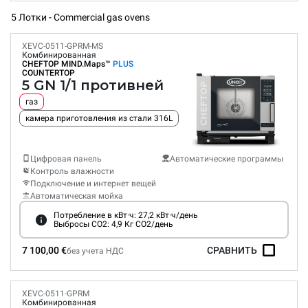
5 Лотки - Commercial gas ovens
XEVC-0511-GPRM-MS
Комбинированная
CHEFTOP MIND.Maps™
PLUS
COUNTERTOP
5 GN 1/1 противней
газ
камера приготовления из стали 316L
Цифровая панель
Автоматические программы
Контроль влажности
Подключение и интернет вещей
Автоматическая мойка
Потребление в кВт·ч: 27,2 кВт·ч/день
Выбросы CO2: 4,9 Кг CO2/день
7 100,00 €
СРАВНИТЬ
без учета НДС
XEVC-0511-GPRM
Комбинированная