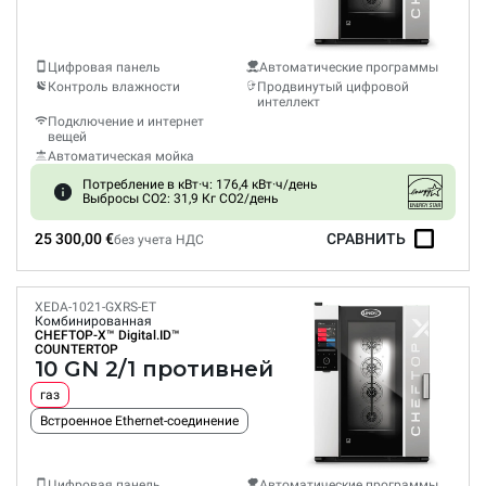
Цифровая панель
Автоматические программы
Контроль влажности
Продвинутый цифровой
интеллект
Подключение и интернет
вещей
Автоматическая мойка
Потребление в кВт·ч: 176,4 кВт·ч/день
Выбросы CO2: 31,9 Кг CO2/день
25 300,00 €
СРАВНИТЬ
без учета НДС
XEDA-1021-GXRS-ET
Комбинированная
CHEFTOP-X™
Digital.ID™
COUNTERTOP
10 GN 2/1 противней
газ
Встроенное Ethernet-соединение
Цифровая панель
Автоматические программы