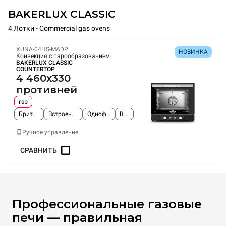
BAKERLUX CLASSIC
4 Лотки - Commercial gas ovens
XUNA-04HS-MADP
НОВИНКА
Конвекция с парообразованием
BAKERLUX CLASSIC
COUNTERTOP
4 460x330
противней
газ
Британский кабель и вилка
Встроенный насос для генерации влаги.
Однофазный источник питания
Вилка Type G
Ручное управление
СРАВНИТЬ
Профессиональные газовые
печи — правильная