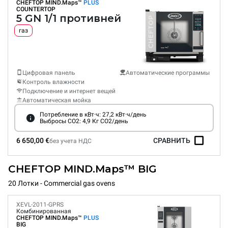
CHEFTOP MIND.Maps™
PLUS
COUNTERTOP
5 GN 1/1 противней
газ
Цифровая панель
Автоматические программы
Контроль влажности
Подключение и интернет вещей
Автоматическая мойка
Потребление в кВт·ч: 27,2 кВт·ч/день
Выбросы CO2: 4,9 Кг CO2/день
6 650,00 €
СРАВНИТЬ
без учета НДС
CHEFTOP MIND.Maps™ BIG
20 Лотки - Commercial gas ovens
XEVL-2011-GPRS
Комбинированная
CHEFTOP MIND.Maps™
PLUS
BIG