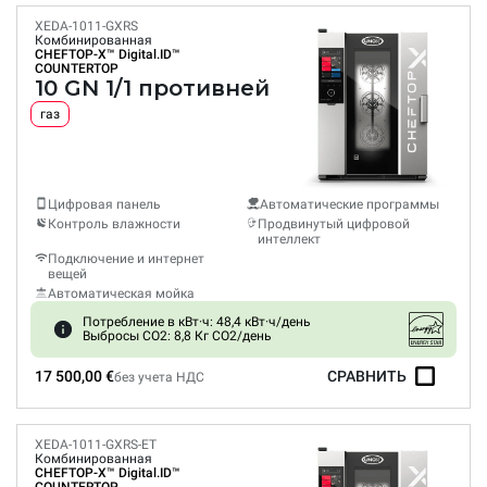
XEDA-1011-GXRS
Комбинированная
CHEFTOP-X™
Digital.ID™
COUNTERTOP
10 GN 1/1 противней
газ
Цифровая панель
Автоматические программы
Контроль влажности
Продвинутый цифровой
интеллект
Подключение и интернет
вещей
Автоматическая мойка
Потребление в кВт·ч: 48,4 кВт·ч/день
Выбросы CO2: 8,8 Кг CO2/день
17 500,00 €
СРАВНИТЬ
без учета НДС
XEDA-1011-GXRS-ET
Комбинированная
CHEFTOP-X™
Digital.ID™