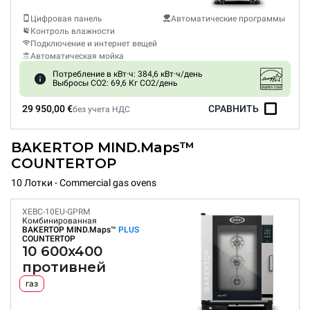
Цифровая панель
Автоматические программы
Контроль влажности
Подключение и интернет вещей
Автоматическая мойка
Потребление в кВт·ч: 384,6 кВт·ч/день
Выбросы CO2: 69,6 Кг CO2/день
29 950,00 €
СРАВНИТЬ
без учета НДС
BAKERTOP MIND.Maps™
COUNTERTOP
10 Лотки - Commercial gas ovens
XEBC-10EU-GPRM
Комбинированная
BAKERTOP MIND.Maps™
PLUS
COUNTERTOP
10 600x400
противней
газ