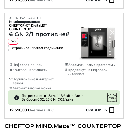
19 050,00 €
СРАВНИТЬ
без учета НДС
XEDA-0621-GXRS-ET
Комбинированная
CHEFTOP-X™
Digital.ID™
COUNTERTOP
6 GN 2/1 противней
газ
Встроенное Ethernet-соединение
Цифровая панель
Автоматические программы
Контроль влажности
Продвинутый цифровой
интеллект
Подключение и интернет
вещей
Автоматическая мойка
Потребление в кВт·ч: 113,6 кВт·ч/день
Выбросы CO2: 20,6 Кг CO2/день
19 550,00 €
СРАВНИТЬ
без учета НДС
CHEFTOP MIND.Maps™ COUNTERTOP