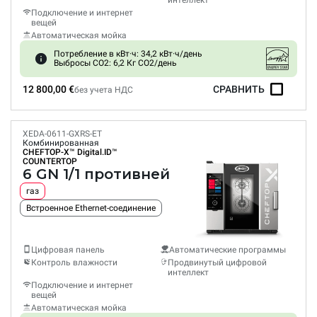
интеллект
Подключение и интернет
вещей
Автоматическая мойка
Потребление в кВт·ч: 34,2 кВт·ч/день
Выбросы CO2: 6,2 Кг CO2/день
12 800,00 €
СРАВНИТЬ
без учета НДС
XEDA-0611-GXRS-ET
Комбинированная
CHEFTOP-X™
Digital.ID™
COUNTERTOP
6 GN 1/1 противней
газ
Встроенное Ethernet-соединение
Цифровая панель
Автоматические программы
Контроль влажности
Продвинутый цифровой
интеллект
Подключение и интернет
вещей
Автоматическая мойка