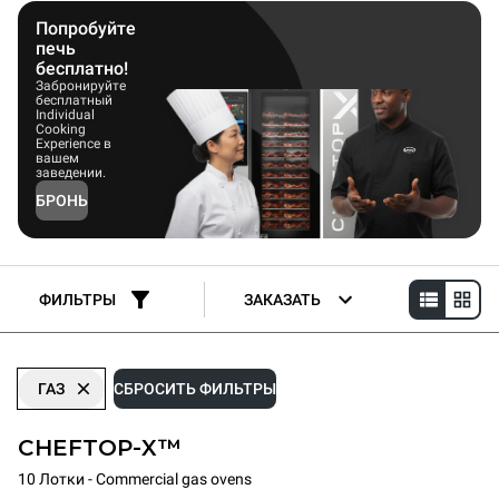
приготовления пищи. Подсчитано, что средняя
Профессиональная газовая печь Unox экономит около 24%
Попробуйте
электроэнергии по сравнению с другим кухонным
печь
оборудованием, таким как грили, пароварки или
бесплатно!
фритюрницы.
Забронируйте
бесплатный
Individual
Cooking
Experience в
вашем
заведении.
БРОНЬ
ФИЛЬТРЫ
ЗАКАЗАТЬ
ГАЗ
СБРОСИТЬ ФИЛЬТРЫ
CHEFTOP-X™
10 Лотки - Commercial gas ovens