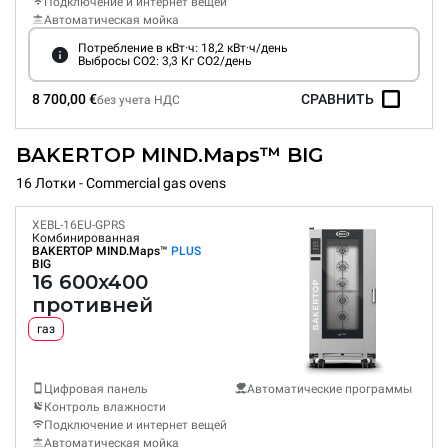
Подключение и интернет вещей
Автоматическая мойка
Потребление в кВт·ч: 18,2 кВт·ч/день
Выбросы CO2: 3,3 Кг CO2/день
8 700,00 €
СРАВНИТЬ
без учета НДС
BAKERTOP MIND.Maps™ BIG
16 Лотки - Commercial gas ovens
XEBL-16EU-GPRS
Комбинированная
BAKERTOP MIND.Maps™
PLUS
BIG
16 600x400
противней
газ
Цифровая панель
Автоматические программы
Контроль влажности
Подключение и интернет вещей
Автоматическая мойка