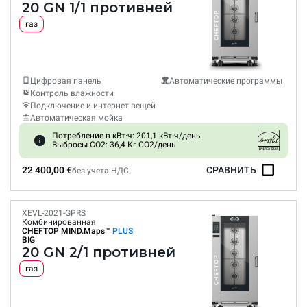
20 GN 1/1 противней
газ
Цифровая панель
Автоматические программы
Контроль влажности
Подключение и интернет вещей
Автоматическая мойка
Потребление в кВт·ч: 201,1 кВт·ч/день
Выбросы CO2: 36,4 Кг CO2/день
22 400,00 €
СРАВНИТЬ
без учета НДС
XEVL-2021-GPRS
Комбинированная
CHEFTOP MIND.Maps™
PLUS
BIG
20 GN 2/1 противней
газ