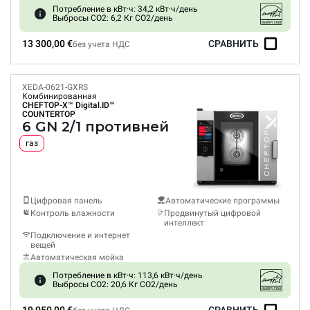
Потребление в кВт·ч: 34,2 кВт·ч/день
Выбросы CO2: 6,2 Кг CO2/день
13 300,00 €
СРАВНИТЬ
без учета НДС
XEDA-0621-GXRS
Комбинированная
CHEFTOP-X™
Digital.ID™
COUNTERTOP
6 GN 2/1 противней
газ
Цифровая панель
Автоматические программы
Контроль влажности
Продвинутый цифровой
интеллект
Подключение и интернет
вещей
Автоматическая мойка
Потребление в кВт·ч: 113,6 кВт·ч/день
Выбросы CO2: 20,6 Кг CO2/день