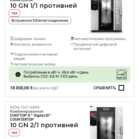
COUNTERTOP
10 GN 1/1 противней
газ
Встроенное Ethernet-соединение
Цифровая панель
Автоматические программы
Контроль влажности
Продвинутый цифровой
интеллект
Подключение и интернет
вещей
Автоматическая мойка
Потребление в кВт·ч: 48,4 кВт·ч/день
Выбросы CO2: 8,8 Кг CO2/день
18 000,00 €
СРАВНИТЬ
без учета НДС
XEDA-1021-GXRS
Комбинированная
CHEFTOP-X™
Digital.ID™
COUNTERTOP
10 GN 2/1 противней
газ