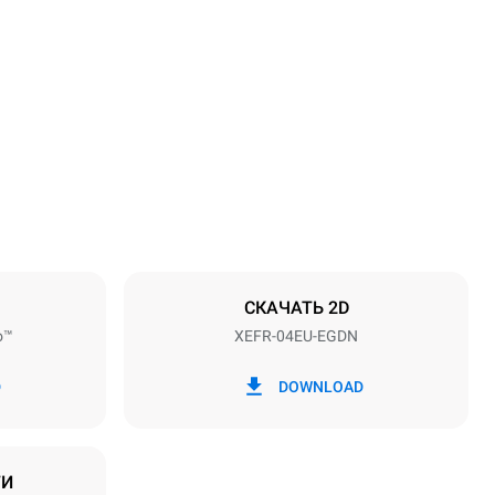
Высота
500 mm
Расстояние между лотками
75 mm
СКАЧАТЬ 2D
o™
XEFR-04EU-EGDN
Частота
50 / 60 Hz
D
DOWNLOAD
ТИ