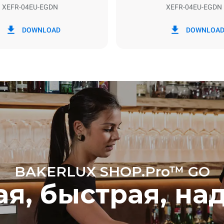
XEFR-04EU-EGDN
XEFR-04EU-EGDN
в кВт·ч
Выбросы CO2
DOWNLOAD
DOWNLOA
ень
0 Кг CO2/день
Оценка включает только пр
выбросы, производимые печ
Косвенные выбросы зависят
энергетического микса сети,
она подключена; последние 
устранены путем выбора по
энергии, производимой из
возобновляемых источников
BAKERLUX SHOP.Pro™ GO
ая, быстрая, на