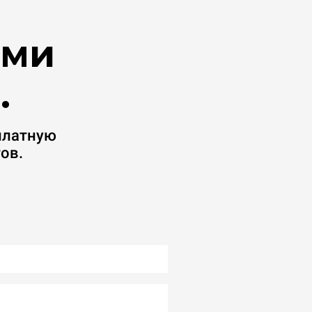
ими
.
платную
ов.