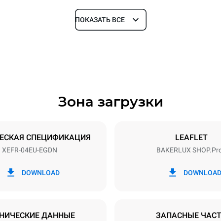
ПОКАЗАТЬ ВСЕ
Глубина
811 mm
Зона загрузки
уровней
Размер противня
600x400
ЕСКАЯ СПЕЦИФИКАЦИЯ
LEAFLET
XEFR-04EU-EGDN
BAKERLUX SHOP.Pr
Příkon
~ / 220-240V 3~ / 220-240V
6,9 kW
DOWNLOAD
DOWNLOA
ЕНО
НИЧЕСКИЕ ДАННЫЕ
ЗАПАСНЫЕ ЧАС