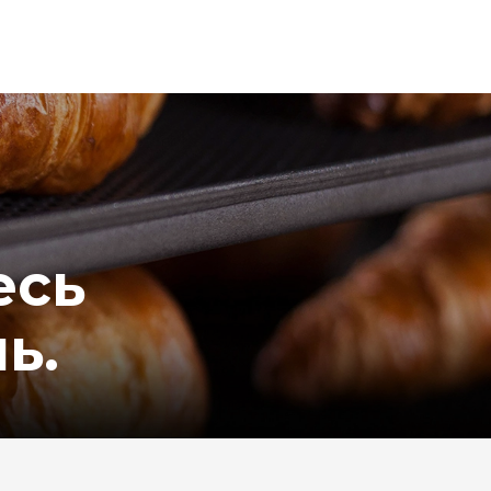
есь
нь.