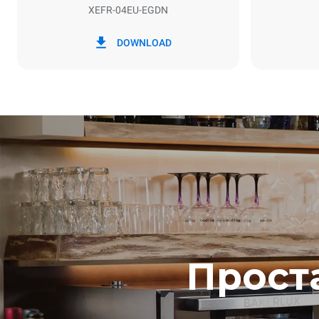
XEFR-04EU-EGDN
*
Потребление в квт·ч и выбросы co2
Потребление 
DOWNLOAD
7,9 кВт·ч/д
Прост