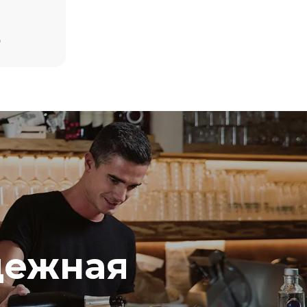
D
ямые
ью.
 от
 к которой
могут быть
купки
.
дежная