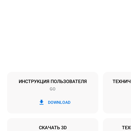
Размеры
Ширина
800 mm
Масса
57 kg
Спецификации противней
Количество 
4
ИНСТРУКЦИЯ ПОЛЬЗОВАТЕЛЯ
ТЕХНИЧ
GO
Мощность
Напряжение
380-415V 3N
DOWNLOAD
1~
Тип вилки
НЕ ВКЛЮЧ
СКАЧАТЬ 3D
ТЕХ