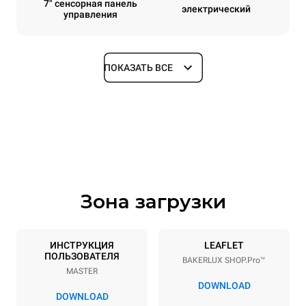
7" сенсорная панель
электрический
управления
ПОКАЗАТЬ ВСЕ
Размеры
Ширина
Глубина
600 mm
669 mm
Высота
Масса
502 mm
39 kg
Зона загрузки
Спецификации противней
Количество уровней
Размер противня
4
460x330
ИНСТРУКЦИЯ
LEAFLET
ПОЛЬЗОВАТЕЛЯ
BAKERLUX SHOP.Pro™
Расстояние между лотками
MASTER
75 mm
DOWNLOAD
DOWNLOAD