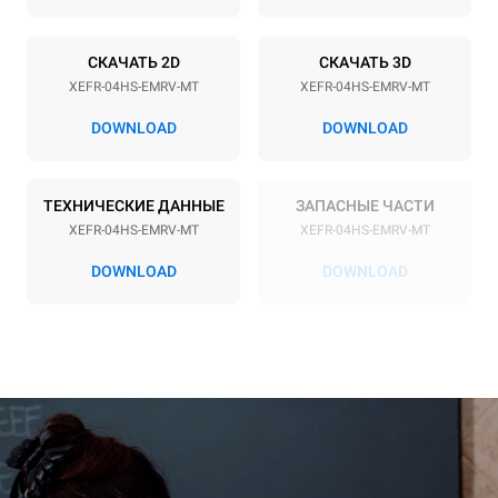
Мощность
СКАЧАТЬ 2D
СКАЧАТЬ 3D
Напряжение
Příkon
XEFR-04HS-EMRV-MT
XEFR-04HS-EMRV-MT
220-240V 1~
3,5 kW
DOWNLOAD
DOWNLOAD
Частота
Тип вилки
50 / 60 Hz
Schuko | ✓
ТЕХНИЧЕСКИЕ ДАННЫЕ
ЗАПАСНЫЕ ЧАСТИ
XEFR-04HS-EMRV-MT
XEFR-04HS-EMRV-MT
*
Потребление в квт·ч и выбросы co2
DOWNLOAD
DOWNLOAD
Потребление в кВт·ч
Выбросы CO2
6,6 кВт·ч/день
0 Кг CO2/день
Оценка включает только
прямые выбросы,
производимые печью.
Косвенные выбросы
зависят от
энергетического микса
сети, к которой она
подключена; последние
могут быть устранены
путем выбора покупки