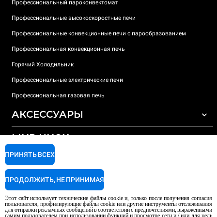
Профессиональный пароконвектомат
Профессиональные высокоскоростные печи
Профессиональные конвекционные печи с парообразованием
Профессиональная конвекционная печь
Горячий Холодильник
Профессиональные электрические печи
Профессиональная газовая печь
АКСЕССУАРЫ
МИР UNOX
ВСЕ АКСЕССУАРЫ
Моющие средства для автоматической мойки
ПРИНЯТЬ ВСЕХ
ПОДДЕРЖКА
Наши офисы по всему миру
Моющие средства для мойки вручную
ПРОДОЛЖИТЬ, НЕ ПРИНИМАЯ
Ионообменный фильтр
Гарантия Unox
Этот сайт использует технические файлы cookie и, только после получения согласия
Система обратного осмоса
Найти дилеров
пользователя, профилирующие файлы cookie или другие инструменты отслеживания
для отправки рекламных сообщений в соответствии с предпочтениями, выраженными
Найти сервисные центры
самим пользователем при использовании функций и просмотре сети и / или для цель