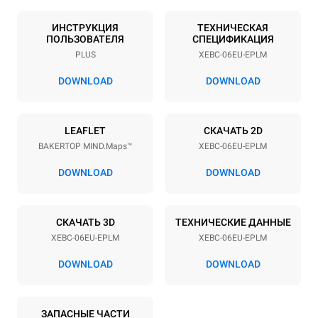
Количество уровней
Размер противня
6
600x400
ИНСТРУКЦИЯ
ТЕХНИЧЕСКАЯ
ПОЛЬЗОВАТЕЛЯ
СПЕЦИФИКАЦИЯ
Расстояние между лотками
PLUS
XEBC-06EU-EPLM
80 mm
DOWNLOAD
DOWNLOAD
Мощность
LEAFLET
СКАЧАТЬ 2D
Напряжение
Příkon
BAKERTOP MIND.Maps™
XEBC-06EU-EPLM
380-415V 3N~ / 220-240V
14,3 kW / 14,3 kW / 14,3
3~ / 220-240V 1~
kW
DOWNLOAD
DOWNLOAD
Частота
Тип вилки
50 / 60 Hz
X | ✓
СКАЧАТЬ 3D
ТЕХНИЧЕСКИЕ ДАННЫЕ
XEBC-06EU-EPLM
XEBC-06EU-EPLM
*
Потребление в квт·ч и выбросы co2
DOWNLOAD
DOWNLOAD
Потребление в кВт·ч
Выбросы CO2
14,6 кВт·ч/день
0 Кг CO2/день
ЗАПАСНЫЕ ЧАСТИ
Оценка включает только