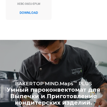
прямые выбросы,
XEBC-06EU-EPLM
производимые печью.
Косвенные выбросы
DOWNLOAD
зависят от
энергетического микса
сети, к которой она
подключена; последние
могут быть устранены
путем выбора покупки
энергии, производимой из
возобновляемых
источников.
Greenhouse
Gas Protocol
Рассчитано с учетом
Рассчитано с учетом
ежедневного использования
следующих еженедельных
печи (300 дней в году):
циклов мойки (42 недели/год):
8 средних загрузок
1 короткая мойка
круассанов
™
BAKERTOP MIND.Maps
PLUS
Умный пароконвектомат для
Выпечки и Приготовления
кондитерских изделий.