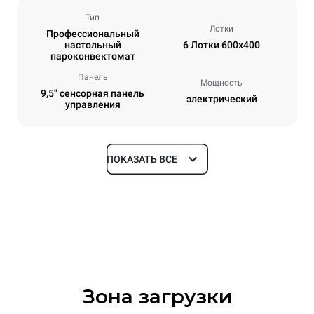
Тип
Лотки
Профессиональный
настольный
6 Лотки 600x400
пароконвектомат
Панель
Мощность
9,5" сенсорная панель
электрический
управления
ПОКАЗАТЬ ВСЕ
Размеры
Ширина
Глубина
860 mm
967 mm
Высота
Масса
842 mm
112 kg
Зона загрузки
Спецификации противней