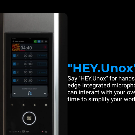
"HEY.Unox
Say "HEY.Unox" for hands-
edge integrated microph
can interact with your ove
time to simplify your work