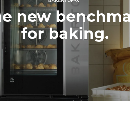
BAKERTOP-X
he new benchma
for baking.