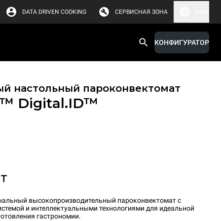
DATA DRIVEN COOKING
СЕРВИСНАЯ ЗОНА
Азия
КОНФИГУРАТОР
й настольный пароконвектомат
X™
Digital.ID™
ET
ональный высокопроизводительный пароконвектомат с
истемой и интеллектуальными технологиями для идеальной
готовления гастрономии.