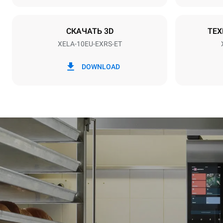
Тип вилки
НЕ ВКЛЮЧ
СКАЧАТЬ 3D
ТЕХ
XELA-10EU-EXRS-ET
*
Потребление в квт·ч и выбросы co2
Потребление 
DOWNLOAD
19,3 кВт·ч/
Рассчитано 
еженедельных
1 короткая