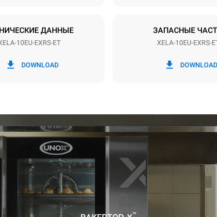
ЕНО
НИЧЕСКИЕ ДАННЫЕ
ЗАПАСНЫЕ ЧАС
XELA-10EU-EXRS-ET
XELA-10EU-EXRS-E
в кВт·ч
Выбросы CO2
DOWNLOAD
DOWNLOA
день
0 Кг CO2/день
Оценка включает только пр
выбросы, производимые печ
Косвенные выбросы зависят
энергетического микса сети,
она подключена; последние 
устранены путем выбора по
энергии, производимой из
возобновляемых источников
с учетом следующих
 циклов мойки (42 недели/год):
 мойка
™