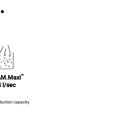
.
™
M.Maxi
 l/sec
uction capacity.