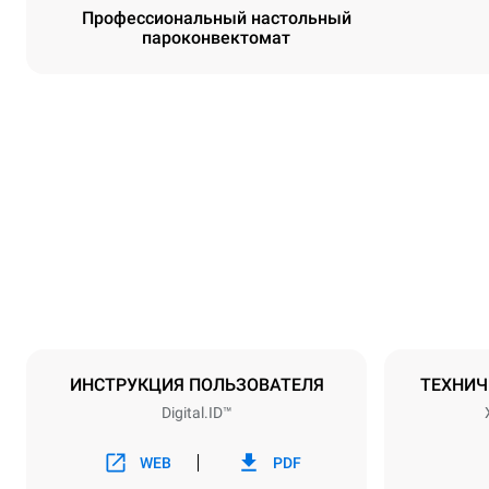
Профессиональный настольный
пароконвектомат
Размеры
Ширина
860 mm
Масса
178 kg
Спецификации противней
Количество 
10
ИНСТРУКЦИЯ ПОЛЬЗОВАТЕЛЯ
ТЕХНИЧ
Digital.ID™
Мощность
Напряжение
380-415V 3
WEB
PDF