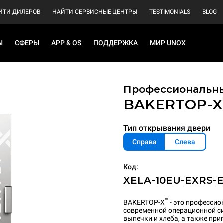
ЙТИ ДИЛЕРОВ
НАЙТИ СЕРВИСНЫЕ ЦЕНТРЫ
TESTIMONIALS
BLOG
Ы
СФЕРЫ
APP & OS
ПОДДЕРЖКА
МИР UNOX
Профессиональны
BAKERTOP-
Тип открывания двери
Справа
Слева
Код:
XELA-10EU-EXRS-
™
BAKERTOP-X
- это професси
современной операционной с
выпечки и хлеба, а также при