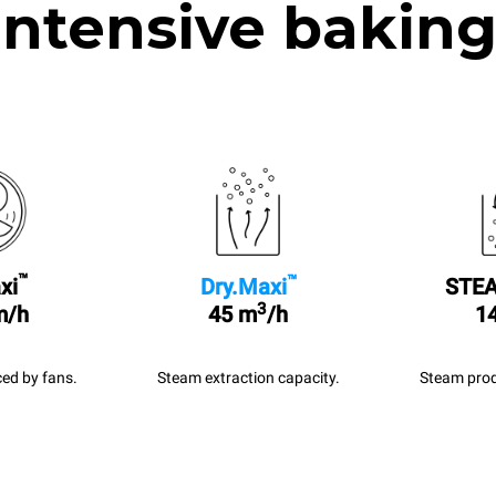
Intensive baking
™
™
xi
Dry.Maxi
STEA
3
m/h
45 m
/h
14
ed by fans.
Steam extraction capacity.
Steam prod