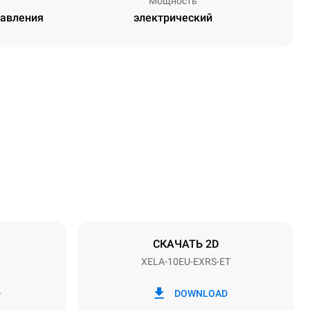
Мощность
равления
электрический
Высота
1219 mm
Расстояние между лотками
84 mm
СКАЧАТЬ 2D
XELA-10EU-EXRS-ET
Частота
50 / 60 Hz
D
DOWNLOAD