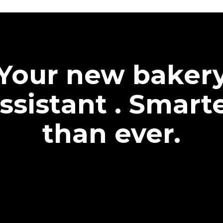
Your new baker
ssistant . Smart
than ever.