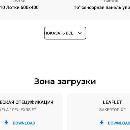
Лотки
Панель
10 Лотки 600x400
16" сенсорная панель уп
ПОКАЗАТЬ ВСЕ
Глубина
1018 mm
Зона загрузки
уровней
Размер противня
600x400
ЕСКАЯ СПЕЦИФИКАЦИЯ
LEAFLET
XELA-10EU-EXRS-ET
BAKERTOP-X™
Příkon
N~ / 220-240V 3~
21 kW
DOWNLOAD
DOWNLOA