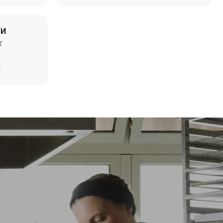
ТИ
T
Рассчитано с учетом ежедневного
использования печи (300 дней в году):
D
8 средних загрузок круассанов
ямые
ью.
 от
 к которой
могут быть
купки
.