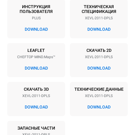
20
GN 1/1
ИНСТРУКЦИЯ
ТЕХНИЧЕСКАЯ
ПОЛЬЗОВАТЕЛЯ
СПЕЦИФИКАЦИЯ
Расстояние между лотками
PLUS
XEVL-2011-DPLS
67 mm
DOWNLOAD
DOWNLOAD
Мощность
LEAFLET
СКАЧАТЬ 2D
Напряжение
Příkon
CHEFTOP MIND.Maps™
XEVL-2011-DPLS
380-415V 3N~ / 220-240V
38,5 kW
3~
DOWNLOAD
DOWNLOAD
Частота
Тип вилки
50 / 60 Hz
НЕ ВКЛЮЧЕНО
СКАЧАТЬ 3D
ТЕХНИЧЕСКИЕ ДАННЫЕ
XEVL-2011-DPLS
XEVL-2011-DPLS
*
Потребление в квт·ч и выбросы co2
DOWNLOAD
DOWNLOAD
Потребление в кВт·ч
Выбросы CO2
161 кВт·ч/день
0 Кг CO2/день
ЗАПАСНЫЕ ЧАСТИ
Оценка включает только
прямые выбросы,
XEVL-2011-DPLS