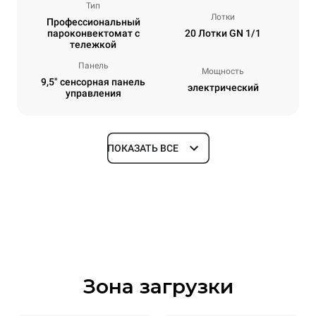
Тип
Лотки
Профессиональный
пароконвектомат с
20 Лотки GN 1/1
тележкой
Панель
Мощность
9,5" сенсорная панель
электрический
управления
ПОКАЗАТЬ ВСЕ
Размеры
Ширина
Глубина
892 mm
925 mm
Высота
Масса
1875 mm
292 kg
Зона загрузки
Спецификации противней
Количество уровней
Размер противня