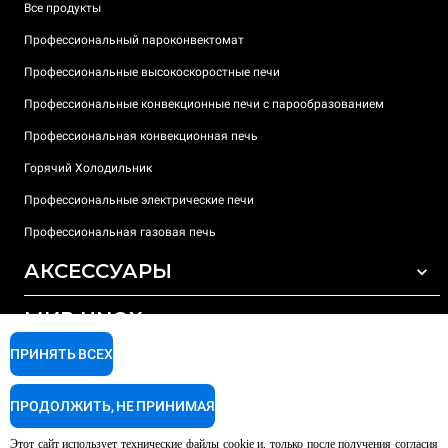
Все продукты
Профессиональный пароконвектомат
Профессиональные высокоскоростные печи
Профессиональные конвекционные печи с парообразованием
Профессиональная конвекционная печь
Горячий Холодильник
Профессиональные электрические печи
Профессиональная газовая печь
АКСЕССУАРЫ
МИР UNOX
ВСЕ АКСЕССУАРЫ
Моющие средства для автоматической мойки
ПРИНЯТЬ ВСЕХ
ПОДДЕРЖКА
Наши офисы по всему миру
Моющие средства для мойки вручную
ПРОДОЛЖИТЬ, НЕ ПРИНИМАЯ
Ионообменный фильтр
Гарантия Unox
Этот сайт использует технические файлы cookie и, только после получения согласия
Система обратного осмоса
Найти дилеров