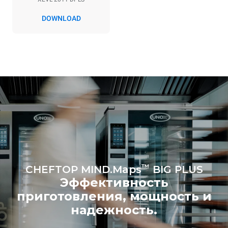
производимые печью.
Косвенные выбросы
DOWNLOAD
зависят от
энергетического микса
сети, к которой она
подключена; последние
могут быть устранены
путем выбора покупки
энергии, производимой из
возобновляемых
источников.
Greenhouse
Gas Protocol
Рассчитано с учетом
Рассчитано с учетом
ежедневного использования
следующих еженедельных
печи (365 дней в году):
циклов мойки (52 недели/год):
6 полных загрузок
7 длинных моек
жареной курицы
6 полных загрузок блюд
на пару
™
CHEFTOP MIND.Maps
BIG PLUS
Эффективность
приготовления, мощность и
надежность.