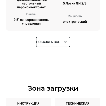
настольный
5 Лотки GN 2/3
пароконвектомат
Панель
Мощность
9,5" сенсорная панель
электрический
управления
ПОКАЗАТЬ ВСЕ
Размеры
Ширина
Глубина
535 mm
672 mm
Высота
Масса
649 mm
56 kg
Зона загрузки
Спецификации противней
Количество уровней
Размер противня
5
GN 2/3
ИНСТРУКЦИЯ
ТЕХНИЧЕСКАЯ