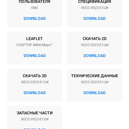
ПОЛЬЗОВАТЕЛЯ
СПЕЦИФИКАЦИЯ
Расстояние между лотками
ONE
XECC-0523-E1LM
67 mm
DOWNLOAD
DOWNLOAD
Мощность
LEAFLET
СКАЧАТЬ 2D
Напряжение
Příkon
CHEFTOP MIND.Maps™
XECC-0523-E1LM
380-415V 3N~ / 220-240V
5,15 kW
3~ / 220-240V 1N~
DOWNLOAD
DOWNLOAD
Частота
Тип вилки
50 / 60 Hz
НЕ ВКЛЮЧЕНО
СКАЧАТЬ 3D
ТЕХНИЧЕСКИЕ ДАННЫЕ
XECC-0523-E1LM
XECC-0523-E1LM
*
Потребление в квт·ч и выбросы co2
DOWNLOAD
DOWNLOAD
Потребление в кВт·ч
Выбросы CO2
20,7 кВт·ч/день
0 Кг CO2/день
ЗАПАСНЫЕ ЧАСТИ
Оценка включает только
прямые выбросы,
XECC-0523-E1LM
производимые печью.
Косвенные выбросы