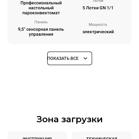
Лотки
Профессиональный
настольный
5 Лотки GN 1/1
пароконвектомат
Панель
Мощность
9,5" сенсорная панель
электрический
управления
ПОКАЗАТЬ ВСЕ
Размеры
Ширина
Глубина
535 mm
872 mm
Высота
Масса
649 mm
68 kg
Зона загрузки
Спецификации противней
Количество уровней
Размер противня
5
GN 1/1
ИНСТРУКЦИЯ
ТЕХНИЧЕСКАЯ