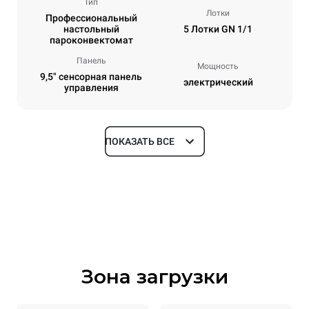
Тип
Лотки
Профессиональный
настольный
5 Лотки GN 1/1
пароконвектомат
Панель
Мощность
9,5" сенсорная панель
электрический
управления
ПОКАЗАТЬ ВСЕ
Размеры
Ширина
Глубина
750 mm
783 mm
Высота
Масса
675 mm
70 kg
Зона загрузки
Спецификации противней
Количество уровней
Размер противня