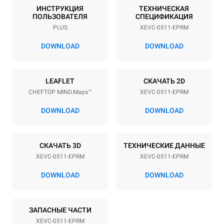
5
GN 1/1
ИНСТРУКЦИЯ
ТЕХНИЧЕСКАЯ
ПОЛЬЗОВАТЕЛЯ
СПЕЦИФИКАЦИЯ
Расстояние между лотками
PLUS
XEVC-0511-EPRM
67 mm
DOWNLOAD
DOWNLOAD
Мощность
LEAFLET
СКАЧАТЬ 2D
Напряжение
Příkon
CHEFTOP MIND.Maps™
XEVC-0511-EPRM
380-415V 3N~ / 220-240V
9,4 kW / 9,4 kW / 9,4 kW
3~ / 220-240V 1~
DOWNLOAD
DOWNLOAD
Частота
Тип вилки
50 / 60 Hz
X | ✓
СКАЧАТЬ 3D
ТЕХНИЧЕСКИЕ ДАННЫЕ
XEVC-0511-EPRM
XEVC-0511-EPRM
*
Потребление в квт·ч и выбросы co2
DOWNLOAD
DOWNLOAD
Потребление в кВт·ч
Выбросы CO2
21,7 кВт·ч/день
0 Кг CO2/день
ЗАПАСНЫЕ ЧАСТИ
Оценка включает только
прямые выбросы,
XEVC-0511-EPRM