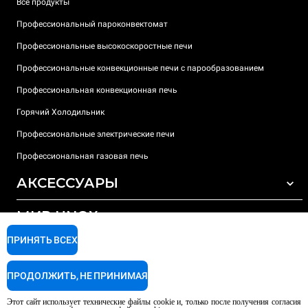
Все продукты
Профессиональный пароконвектомат
Профессиональные высокоскоростные печи
Профессиональные конвекционные печи с парообразованием
Профессиональная конвекционная печь
Горячий Холодильник
Профессиональные электрические печи
Профессиональная газовая печь
АКСЕССУАРЫ
МИР UNOX
ВСЕ АКСЕССУАРЫ
Моющие средства для автоматической мойки
ПРИНЯТЬ ВСЕХ
ПОДДЕРЖКА
Наши офисы по всему миру
Моющие средства для мойки вручную
ПРОДОЛЖИТЬ, НЕ ПРИНИМАЯ
Ионообменный фильтр
Гарантия Unox
Этот сайт использует технические файлы cookie и, только после получения согласия
Система обратного осмоса
Найти дилеров