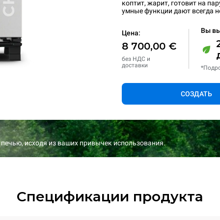
коптит, жарит, готовит на па
умные функции дают всегда 
Вы вы
Цена:
8 700,00 €
без НДС и
доставки
*Подро
СОЗДАТЬ
 печью, исходя из ваших привычек использования.
Спецификации продукта