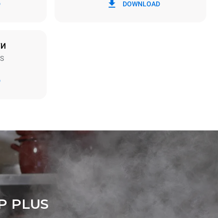
50 / 60 Hz
D
DOWNLOAD
ТИ
S
Рассчитано с учетом ежедневного
D
использования печи (300 дней в году):
6 неполных загрузок жареных цыплят
(загрузка 20%)
ямые
1 полная загрузка жареного картофеля
ью.
3 полные загрузки блюд на пару
 от
2 часа работы пустой печи при 180 °C
 к которой
могут быть
купки
.
P PLUS