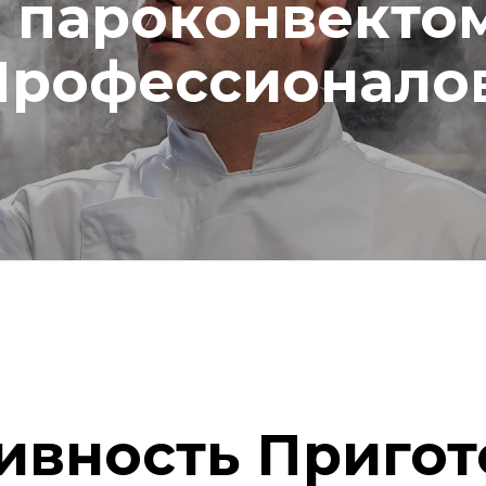
 пароконвектом
Профессионало
ивность Пригот