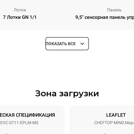
Лотки
Панель
7 Лотки GN 1/1
9,5" сенсорная панель уп
ПОКАЗАТЬ ВСЕ
Глубина
783 mm
Зона загрузки
уровней
Размер противня
GN 1/1
ЕСКАЯ СПЕЦИФИКАЦИЯ
LEAFLET
EVC-0711-EPLM-MS
CHEFTOP MIND.Map
Příkon