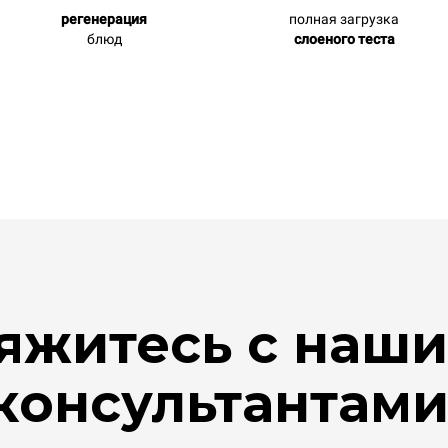
регенерация
полная загрузка
блюд
слоеного теста
яжитесь с наш
консультантами