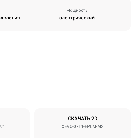
Мощность
равления
электрический
Высота
843 mm
Расстояние между лотками
67 mm
СКАЧАТЬ 2D
s™
XEVC-0711-EPLM-MS
Частота