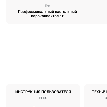
Тип
Профессиональный настольный
пароконвектомат
Размеры
Ширина
750 mm
Масса
86 kg
Спецификации противней
Количество 
7
ИНСТРУКЦИЯ ПОЛЬЗОВАТЕЛЯ
ТЕХНИЧ
PLUS
X
Мощность
Напряжение