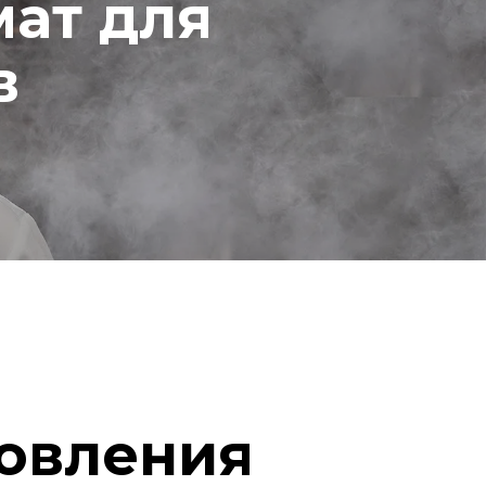
ат для
в
овления