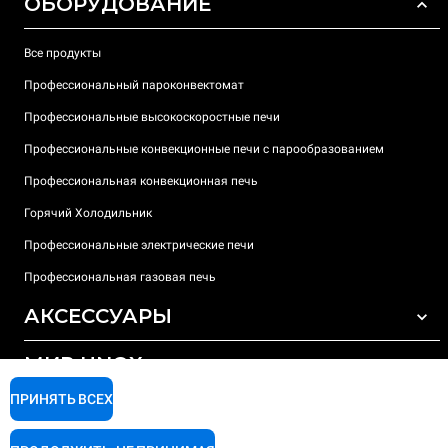
ОБОРУДОВАНИЕ
Все продукты
Профессиональный пароконвектомат
Профессиональные высокоскоростные печи
Профессиональные конвекционные печи с парообразованием
Профессиональная конвекционная печь
Горячий Холодильник
Профессиональные электрические печи
Профессиональная газовая печь
АКСЕССУАРЫ
МИР UNOX
ВСЕ АКСЕССУАРЫ
Моющие средства для автоматической мойки
ПРИНЯТЬ ВСЕХ
ПОДДЕРЖКА
Наши офисы по всему миру
Моющие средства для мойки вручную