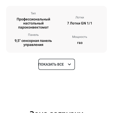
Тип
Лотки
Профессиональный
настольный
7 Лотки GN 1/1
пароконвектомат
Панель
Мощность
9,5" сенсорная панель
газ
управления
ПОКАЗАТЬ ВСЕ
Размеры
Ширина
Глубина
750 mm
783 mm
Высота
Масса
843 mm
104 kg