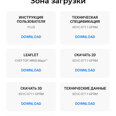
Зона загрузки
Спецификации противней
Количество уровней
Размер противня
7
GN 1/1
ИНСТРУКЦИЯ
ТЕХНИЧЕСКАЯ
ПОЛЬЗОВАТЕЛЯ
СПЕЦИФИКАЦИЯ
Расстояние между лотками
PLUS
XEVC-0711-GPRM
67 mm
DOWNLOAD
DOWNLOAD
Мощность
LEAFLET
СКАЧАТЬ 2D
Напряжение
Příkon
CHEFTOP MIND.Maps™
XEVC-0711-GPRM
220-240V 1N~
1 kW
DOWNLOAD
DOWNLOAD
Частота
Мощность газ
50 / 60 Hz
19 kW
Тип вилки
СКАЧАТЬ 3D
ТЕХНИЧЕСКИЕ ДАННЫЕ
Schuko | ✓
XEVC-0711-GPRM
XEVC-0711-GPRM
DOWNLOAD
DOWNLOAD
*
Потребление в квт·ч и выбросы co2