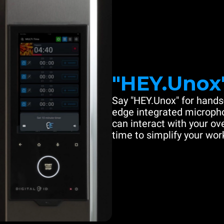
"HEY.Unox
Say "HEY.Unox" for hands-
edge integrated microph
can interact with your ove
time to simplify your work