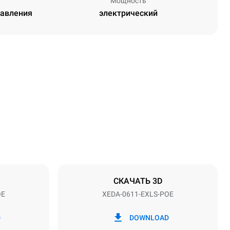
Мощность
равления
электрический
Высота
789 mm
Расстояние между лотками
67 mm
СКАЧАТЬ 3D
OE
XEDA-0611-EXLS-POE
Частота
50 / 60 Hz
D
DOWNLOAD