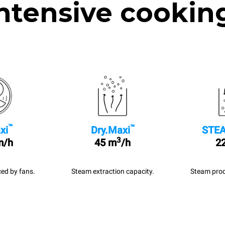
ntensive cookin
™
™
xi
Dry.Maxi
STEA
3
m/h
45 m
/h
22
ed by fans.
Steam extraction capacity.
Steam prod