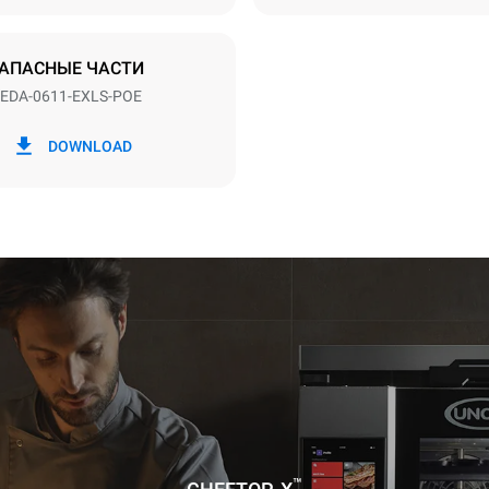
ЕНО
АПАСНЫЕ ЧАСТИ
EDA-0611-EXLS-POE
в кВт·ч
Выбросы CO2
DOWNLOAD
день
0 Кг CO2/день
Оценка включает только пр
выбросы, производимые печ
Косвенные выбросы зависят
энергетического микса сети,
она подключена; последние 
устранены путем выбора по
энергии, производимой из
возобновляемых источников
с учетом следующих
 циклов мойки (42 недели/год):
мойка
мойка
™