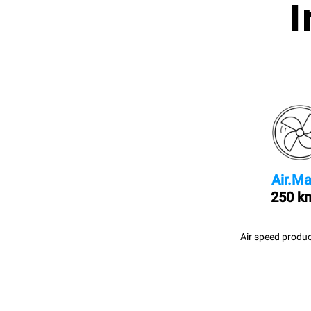
I
Air.Ma
250 k
Air speed produc