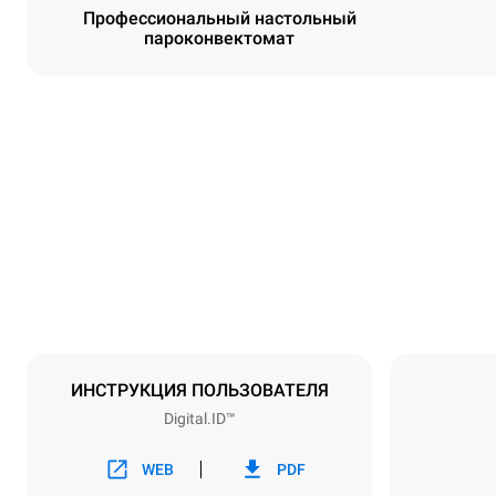
Профессиональный настольный
пароконвектомат
Размеры
Ширина
750 mm
Масса
114 kg
Спецификации противней
Количество 
6
ИНСТРУКЦИЯ ПОЛЬЗОВАТЕЛЯ
Digital.ID™
Мощность
Напряжение
380-415V 3N
WEB
PDF
1~