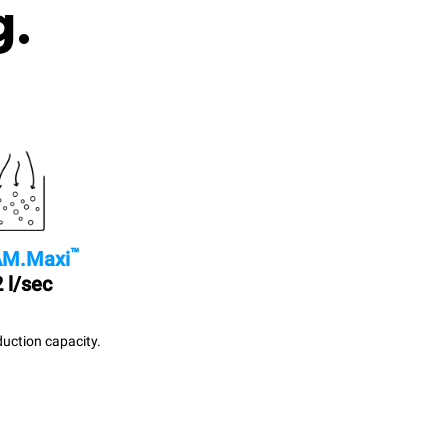
g.
™
M.Maxi
 l/sec
uction capacity.