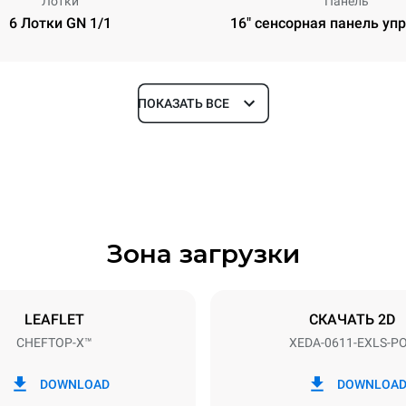
Лотки
Панель
6 Лотки GN 1/1
16" сенсорная панель уп
ПОКАЗАТЬ ВСЕ
Глубина
841 mm
Зона загрузки
уровней
Размер противня
GN 1/1
LEAFLET
СКАЧАТЬ 2D
CHEFTOP-X™
XEDA-0611-EXLS-P
Příkon
~ / 220-240V 3~ / 220-240V
11,6 kW
DOWNLOAD
DOWNLOA