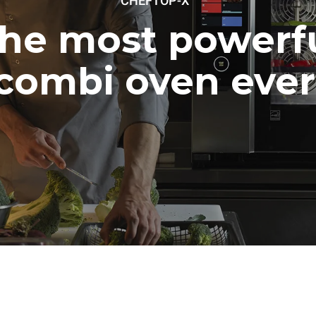
CHEFTOP-X
he most powerf
combi oven ever