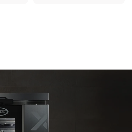
Рассчитано с учетом ежедневного
использования печи (300 дней в году):
6 неполных загрузок жареных цыплят
(загрузка 20%)
ямые
1 полная загрузка жареного картофеля
ью.
3 полные загрузки блюд на пару
 от
2 часа работы пустой печи при 180 °C
 к которой
могут быть
купки
.