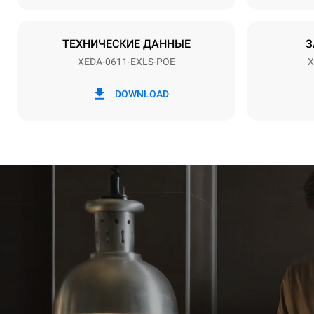
Тип вилки
НЕ ВКЛЮЧ
ТЕХНИЧЕСКИЕ ДАННЫЕ
З
XEDA-0611-EXLS-POE
X
*
Потребление в квт·ч и выбросы co2
Потребление 
DOWNLOAD
27,4 кВт·ч/
Рассчитано 
еженедельных
1 длинная 
1 средняя 