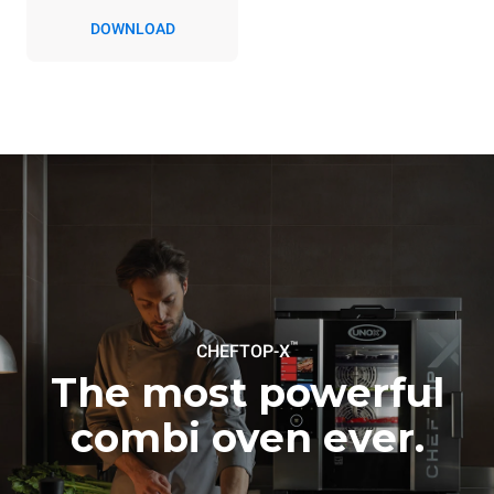
Косвенные выбросы
DOWNLOAD
зависят от
энергетического микса
сети, к которой она
подключена; последние
могут быть устранены
путем выбора покупки
энергии, производимой из
возобновляемых
источников.
Greenhouse
Gas Protocol
Рассчитано с учетом
Рассчитано с учетом
ежедневного использования
следующих еженедельных
печи (365 дней в году):
циклов мойки (52 недели/год):
6 полных загрузок
7 длинных моек
жареной курицы
6 полных загрузок блюд
на пару
™
CHEFTOP-X
The most powerful
combi oven ever.