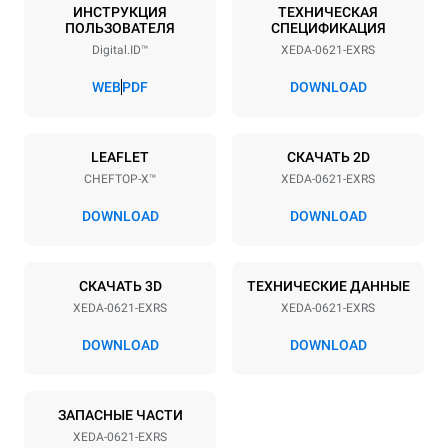
6
GN 2/1
ИНСТРУКЦИЯ
ТЕХНИЧЕСКАЯ
ПОЛЬЗОВАТЕЛЯ
СПЕЦИФИКАЦИЯ
Расстояние между лотками
Digital.ID™
XEDA-0621-EXRS
77 mm
WEB
PDF
DOWNLOAD
Мощность
LEAFLET
СКАЧАТЬ 2D
Напряжение
Příkon
CHEFTOP-X™
XEDA-0621-EXRS
380-415V 3N~ / 220-240V
23,1 kW
3~
DOWNLOAD
DOWNLOAD
Частота
Тип вилки
50 / 60 Hz
НЕ ВКЛЮЧЕНО
СКАЧАТЬ 3D
ТЕХНИЧЕСКИЕ ДАННЫЕ
XEDA-0621-EXRS
XEDA-0621-EXRS
*
Потребление в квт·ч и выбросы co2
DOWNLOAD
DOWNLOAD
Потребление в кВт·ч
Выбросы CO2
91 кВт·ч/день
0 Кг CO2/день
ЗАПАСНЫЕ ЧАСТИ
Оценка включает только
прямые выбросы,
XEDA-0621-EXRS
производимые печью.