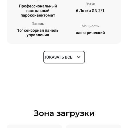
Лотки
Профессиональный
настольный
6 Лотки GN 2/1
пароконвектомат
Панель
Мощность
16" сенсорная панель
электрический
управления
ПОКАЗАТЬ ВСЕ
Размеры
Ширина
Глубина
860 mm
1180 mm
Высота
Масса
849 mm
150 kg
Зона загрузки
Спецификации противней
Количество уровней
Размер противня