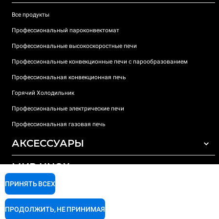
Все продукты
Профессиональный пароконвектомат
Профессиональные высокоскоростные печи
Профессиональные конвекционные печи с парообразованием
Профессиональная конвекционная печь
Горячий Холодильник
Профессиональные электрические печи
Профессиональная газовая печь
АКСЕССУАРЫ
МИР UNOX
ВСЕ АКСЕССУАРЫ
Моющие средства для автоматической мойки
ПРИНЯТЬ ВСЕХ
ПОДДЕРЖКА
Наши офисы по всему миру
Моющие средства для мойки вручную
ПРОДОЛЖИТЬ, НЕ ПРИНИМАЯ
Ионообменный фильтр
Гарантия Unox