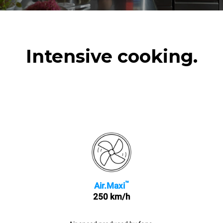
Intensive cooking.
™
Air.Maxi
250 km/h