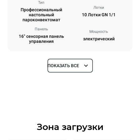
Тип
Лотки
Профессиональный
настольный
10 Лотки GN 1/1
пароконвектомат
Панель
Мощность
16" сенсорная панель
электрический
управления
ПОКАЗАТЬ ВСЕ
Размеры
Ширина
Глубина
750 mm
841 mm
Высота
Масса
1069 mm
132 kg
Зона загрузки
Спецификации противней
Количество уровней
Размер противня