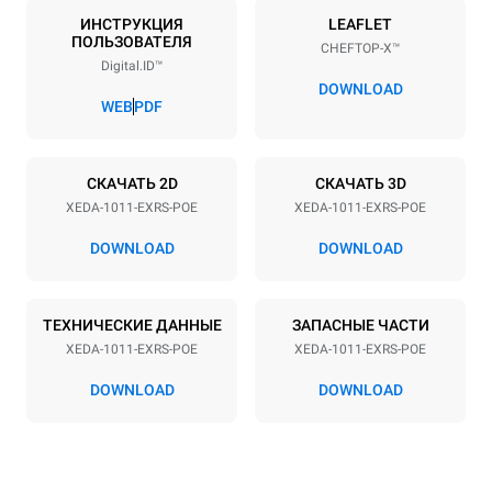
10
GN 1/1
ИНСТРУКЦИЯ
LEAFLET
ПОЛЬЗОВАТЕЛЯ
CHEFTOP-X™
Расстояние между лотками
Digital.ID™
67 mm
DOWNLOAD
WEB
PDF
Мощность
СКАЧАТЬ 2D
СКАЧАТЬ 3D
Напряжение
Příkon
XEDA-1011-EXRS-POE
XEDA-1011-EXRS-POE
380-415V 3N~ / 220-240V
19,6 kW
3~
DOWNLOAD
DOWNLOAD
Частота
Тип вилки
50 / 60 Hz
НЕ ВКЛЮЧЕНО
ТЕХНИЧЕСКИЕ ДАННЫЕ
ЗАПАСНЫЕ ЧАСТИ
XEDA-1011-EXRS-POE
XEDA-1011-EXRS-POE
*
Потребление в квт·ч и выбросы co2
DOWNLOAD
DOWNLOAD
Потребление в кВт·ч
Выбросы CO2
38,8 кВт·ч/день
0 Кг CO2/день
Оценка включает только
прямые выбросы,