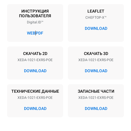
Количество уровней
Размер противня
10
GN 2/1
ИНСТРУКЦИЯ
LEAFLET
ПОЛЬЗОВАТЕЛЯ
CHEFTOP-X™
Расстояние между лотками
Digital.ID™
83 mm
DOWNLOAD
WEB
PDF
Мощность
СКАЧАТЬ 2D
СКАЧАТЬ 3D
Напряжение
Příkon
XEDA-1021-EXRS-POE
XEDA-1021-EXRS-POE
380-415V 3N~ / 220-240V
35,8 kW
3~
DOWNLOAD
DOWNLOAD
Частота
Тип вилки
50 / 60 Hz
НЕ ВКЛЮЧЕНО
ТЕХНИЧЕСКИЕ ДАННЫЕ
ЗАПАСНЫЕ ЧАСТИ
XEDA-1021-EXRS-POE
XEDA-1021-EXRS-POE
*
Потребление в квт·ч и выбросы co2
DOWNLOAD
DOWNLOAD
Потребление в кВт·ч
Выбросы CO2
141,2 кВт·ч/день
0 Кг CO2/день
Оценка включает только