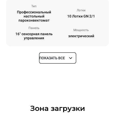
Тип
Лотки
Профессиональный
настольный
10 Лотки GN 2/1
пароконвектомат
Панель
Мощность
16" сенсорная панель
электрический
управления
ПОКАЗАТЬ ВСЕ
Размеры
Ширина
Глубина
860 mm
1180 mm
Высота
Масса
1219 mm
207 kg
Зона загрузки
Спецификации противней