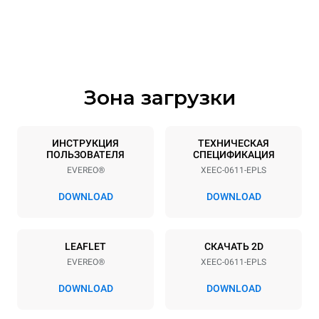
750 mm
628 mm
Высота
Масса
647 mm
59 kg
Зона загрузки
Спецификации противней
Количество уровней
Размер противня
6
GN 1/1
ИНСТРУКЦИЯ
ТЕХНИЧЕСКАЯ
ПОЛЬЗОВАТЕЛЯ
СПЕЦИФИКАЦИЯ
Расстояние между лотками
EVEREO®
XEEC-0611-EPLS
67 mm
DOWNLOAD
DOWNLOAD
Мощность
LEAFLET
СКАЧАТЬ 2D
Напряжение
Příkon
EVEREO®
XEEC-0611-EPLS
220-240V 1N~
2,9 kW
DOWNLOAD
DOWNLOAD
Частота
Тип вилки
50 / 60 Hz
Type G | H07RN-F