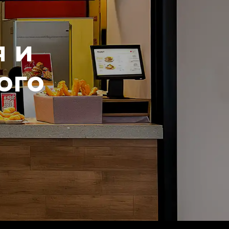
я и
ого