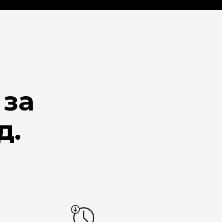
 за
д.