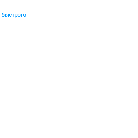
 быстрого
я