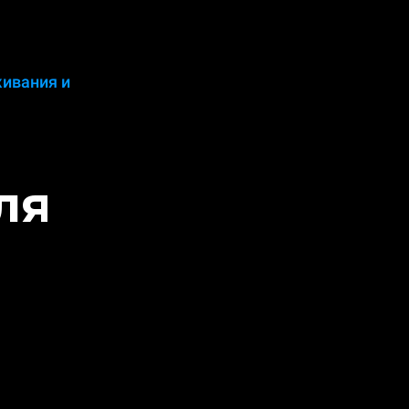
живания и
ля