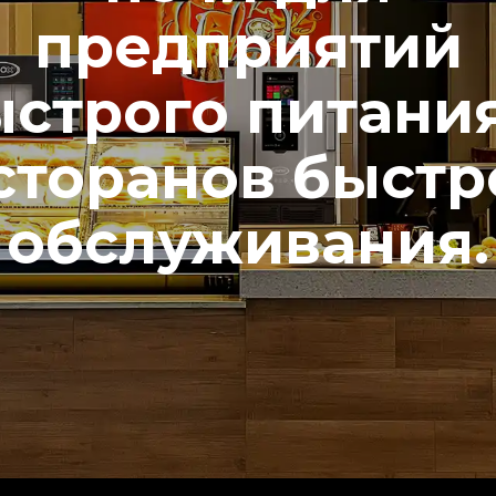
предприятий
строго питани
сторанов быстр
обслуживания.