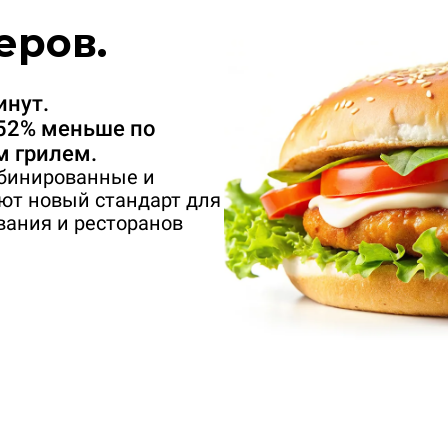
еров.
инут.
 52% меньше по
 грилем.
бинированные и
ют новый стандарт для
вания и ресторанов