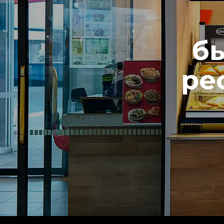
бы
ре