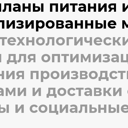
планы питания 
лизированные 
 технологическ
 для оптимиза
ния производс
ми и доставки 
ы и социальные