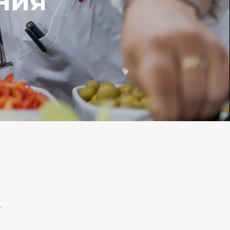
ния
.