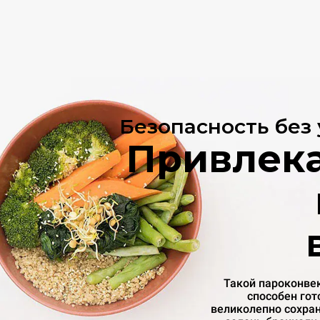
Безопасность без
Привлек
Такой пароконве
способен гот
великолепно сохран