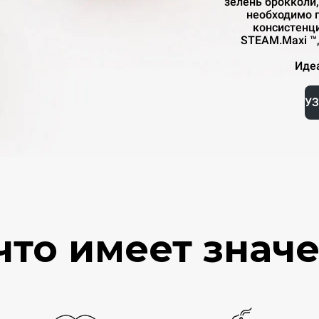
зелень брокколи,
необходимо 
консистенци
STEAM.Maxi ™,
Иде
УЗ
 что имеет знач