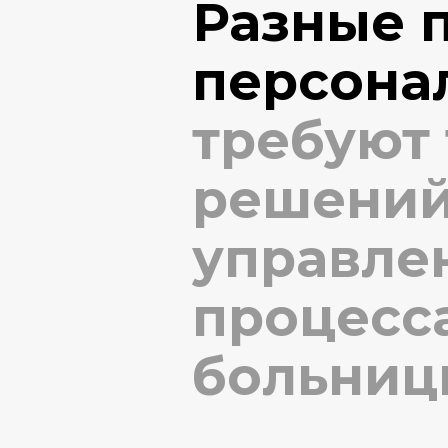
Разные 
персона
требуют
решений
управле
процесса
больниц