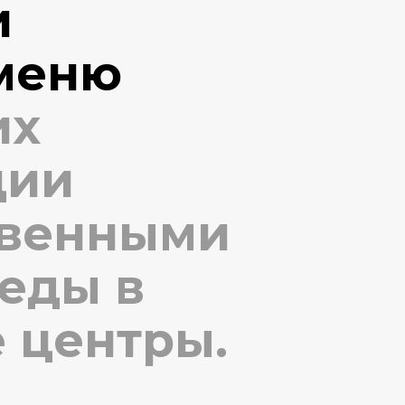
и
меню
их
ции
твенными
еды в
 центры.