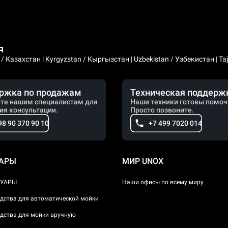
я
 Казахстан | Kyrgyzstan / Кыргызстан | Uzbekistan / Узбекистан | Taji
ржка по продажам
Техническая поддерж
те нашим специалистам для
Наши техники готовы помоч
ия консультации.
Просто позвоните.
98 90 370 90 10
+7 499 7020 014
УАРЫ
МИР UNOX
СУАРЫ
Наши офисы по всему миру
дства для автоматической мойки
дства для мойки вручную