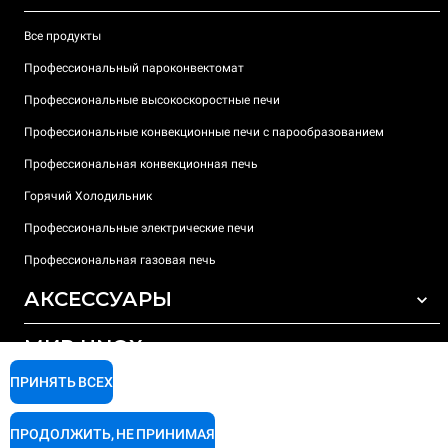
Все продукты
Профессиональный пароконвектомат
Профессиональные высокоскоростные печи
Профессиональные конвекционные печи с парообразованием
Профессиональная конвекционная печь
Горячий Холодильник
Профессиональные электрические печи
Профессиональная газовая печь
АКСЕССУАРЫ
МИР UNOX
ВСЕ АКСЕССУАРЫ
Моющие средства для автоматической мойки
ПРИНЯТЬ ВСЕХ
ПОДДЕРЖКА
Наши офисы по всему миру
Моющие средства для мойки вручную
ПРОДОЛЖИТЬ, НЕ ПРИНИМАЯ
Ионообменный фильтр
Гарантия Unox