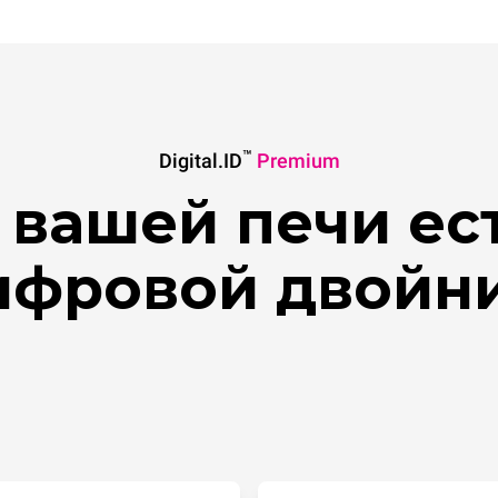
™
Digital.ID
Premium
 вашей печи ес
ифровой двойни