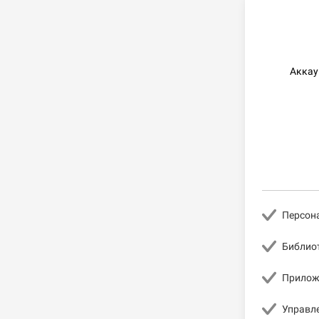
Аккаун
Персон
Библио
Приложе
Управл