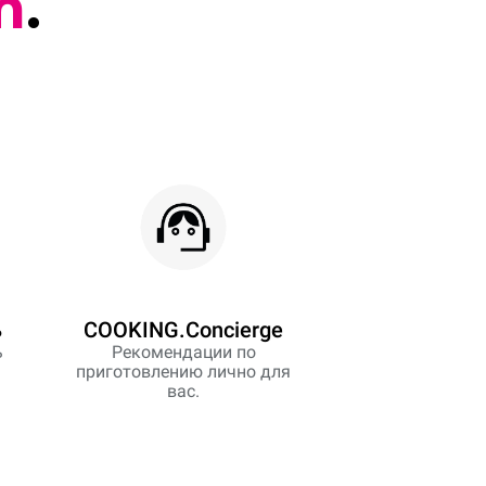
m
.
ь
COOKING.Concierge
ь
Рекомендации по
приготовлению лично для
вас.