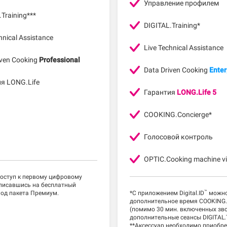
Управление профилем
Training***
DIGITAL.Training*
hnical Assistance
Live Technical Assistance
iven Cooking
Professional
Data Driven Cooking
Enter
я LONG.Life
Гарантия
LONG.Life 5
COOKING.Concierge*
Голосовой контроль
OPTIC.Cooking machine vi
доступ к первому цифровому
дписавшись на бесплатный
™
од пакета Премиум.
*С приложением Digital.ID
можно
дополнительное время COOKING.
(помимо 30 мин. включенных зво
дополнительные сеансы DIGITAL.T
**Аксессуар необходимо приобр