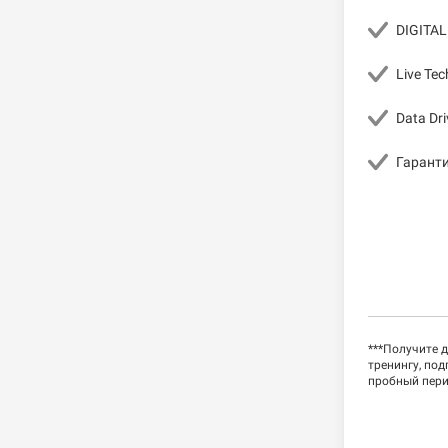
DIGITAL.
Live Tec
Data Dr
Гаранти
***Получите 
тренингу, по
пробный пери