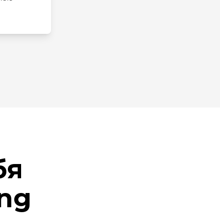
бя
ing