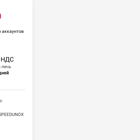
m
о аккаунтов
а НДС
 печь
дней
с
/SPEEDUNOX