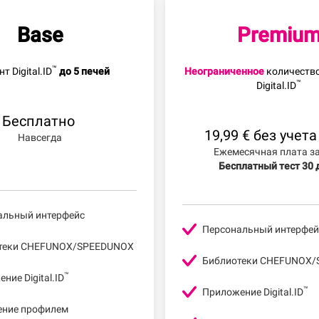
Base
Premiu
™
т Digital.ID
до 5 печей
Неограниченное
количеств
™
Digital.ID
Бесплатно
19,99 € без учет
Навсегда
Ежемесячная плата за
Бесплатный тест 30 
альный интерфейс
Персональный интерфей
теки CHEFUNOX/SPEEDUNOX
Библиотеки CHEFUNOX
™
ние Digital.ID
™
Приложение Digital.ID
ение профилем