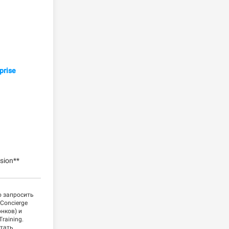
prise
sion**
 запросить
Concierge
нков) и
raining.
етать