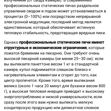
излучением (от свода камеры). В современных
профессиональных статических печах раздельное
управление сводом и подом может устанавливаться в
процентах (0–100%) или посредством непрерывной
электронной модуляции; последний метод является
единственным, который обеспечивает истинную
тепловую стабильность, предотвращая вредные пики.
Однако
профессиональные статические печи имеют
структурные и экономические ограничения
, которые
ложатся бременем на пекарню. Они требуют очень
высокой пекарной камеры (не менее 25–30 см): если
вы выпекаете панеттоне весом 1 кг в стандартной
камере, купол поднимается слишком близко к
нагревательным элементам и сгорит до того, как
центр пропечется. Кроме того, время выпекания
велико (около 1 часа 20 минут для буханки весом 800
г), а высокая тепловая инерция приводит к высокому
энергопотреблению и низкой универсальности, если
сразу после этого вам нужно выпекать мелкую
кондитерскую продукцию или деликатное слоеное