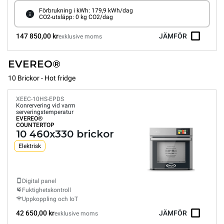
Förbrukning i kWh: 179,9 kWh/dag
CO2-utsläpp: 0 kg CO2/dag
147 850,00 kr
JÄMFÖR
exklusive moms
EVEREO®
10 Brickor - Hot fridge
XEEC-10HS-EPDS
Konrervering vid varm
serveringstemperatur
EVEREO®
COUNTERTOP
10 460x330 brickor
Elektrisk
Digital panel
Fuktighetskontroll
Uppkoppling och IoT
42 650,00 kr
JÄMFÖR
exklusive moms