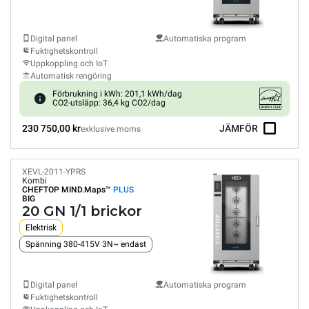
Digital panel
Automatiska program
Fuktighetskontroll
Uppkoppling och IoT
Automatisk rengöring
Förbrukning i kWh: 201,1 kWh/dag
CO2-utsläpp: 36,4 kg CO2/dag
230 750,00 kr
JÄMFÖR
exklusive moms
XEVL-2011-YPRS
Kombi
CHEFTOP MIND.Maps™
PLUS
BIG
20 GN 1/1 brickor
Elektrisk
Spänning 380-415V 3N~ endast
Digital panel
Automatiska program
Fuktighetskontroll