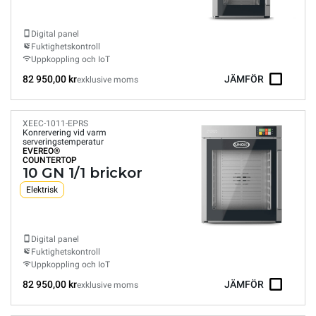
Digital panel
Fuktighetskontroll
Uppkoppling och IoT
82 950,00 kr
JÄMFÖR
exklusive moms
XEEC-1011-EPRS
Konrervering vid varm
serveringstemperatur
EVEREO®
COUNTERTOP
10 GN 1/1 brickor
Elektrisk
Digital panel
Fuktighetskontroll
Uppkoppling och IoT
82 950,00 kr
JÄMFÖR
exklusive moms