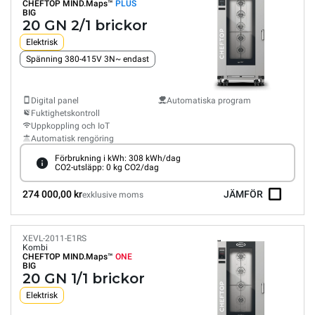
CHEFTOP MIND.Maps™
PLUS
BIG
20 GN 2/1 brickor
Elektrisk
Spänning 380-415V 3N~ endast
Digital panel
Automatiska program
Fuktighetskontroll
Uppkoppling och IoT
Automatisk rengöring
Förbrukning i kWh: 308 kWh/dag
CO2-utsläpp: 0 kg CO2/dag
274 000,00 kr
JÄMFÖR
exklusive moms
XEVL-2011-E1RS
Kombi
CHEFTOP MIND.Maps™
ONE
BIG
20 GN 1/1 brickor
Elektrisk