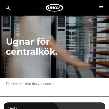
Ugnar för
centralkök.
Find the one that fits your needs.
Testa