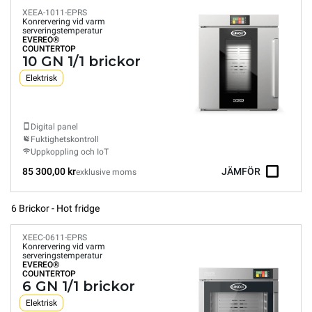
XEEA-1011-EPRS
Konrervering vid varm
serveringstemperatur
EVEREO®
COUNTERTOP
10 GN 1/1 brickor
Elektrisk
Digital panel
Fuktighetskontroll
Uppkoppling och IoT
85 300,00 kr
JÄMFÖR
exklusive moms
6 Brickor - Hot fridge
XEEC-0611-EPRS
Konrervering vid varm
serveringstemperatur
EVEREO®
COUNTERTOP
6 GN 1/1 brickor
Elektrisk