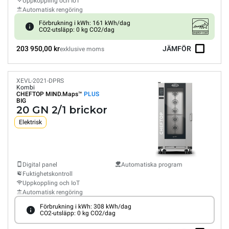
Uppkoppling och IoT
Automatisk rengöring
Förbrukning i kWh: 161 kWh/dag
CO2-utsläpp: 0 kg CO2/dag
203 950,00 kr
JÄMFÖR
exklusive moms
XEVL-2021-DPRS
Kombi
CHEFTOP MIND.Maps™
PLUS
BIG
20 GN 2/1 brickor
Elektrisk
Digital panel
Automatiska program
Fuktighetskontroll
Uppkoppling och IoT
Automatisk rengöring
Förbrukning i kWh: 308 kWh/dag
CO2-utsläpp: 0 kg CO2/dag