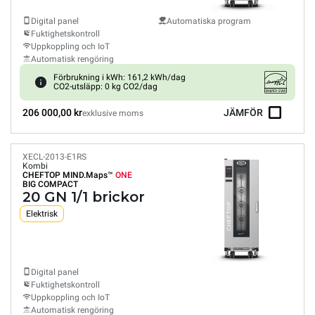
Digital panel
Automatiska program
Fuktighetskontroll
Uppkoppling och IoT
Automatisk rengöring
Förbrukning i kWh: 161,2 kWh/dag
CO2-utsläpp: 0 kg CO2/dag
206 000,00 kr
JÄMFÖR
exklusive moms
XECL-2013-E1RS
Kombi
CHEFTOP MIND.Maps™
ONE
BIG COMPACT
20 GN 1/1 brickor
Elektrisk
Digital panel
Fuktighetskontroll
Uppkoppling och IoT
Automatisk rengöring