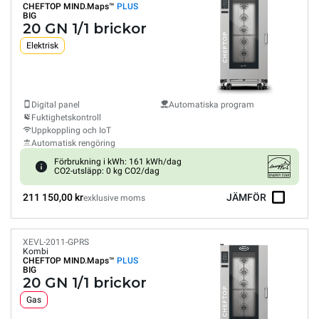
CHEFTOP MIND.Maps™
PLUS
BIG
20 GN 1/1 brickor
Elektrisk
Digital panel
Automatiska program
Fuktighetskontroll
Uppkoppling och IoT
Automatisk rengöring
Förbrukning i kWh: 161 kWh/dag
CO2-utsläpp: 0 kg CO2/dag
211 150,00 kr
JÄMFÖR
exklusive moms
XEVL-2011-GPRS
Kombi
CHEFTOP MIND.Maps™
PLUS
BIG
20 GN 1/1 brickor
Gas