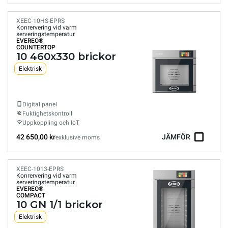
XEEC-10HS-EPRS
Konrervering vid varm
serveringstemperatur
EVEREO®
COUNTERTOP
10 460x330 brickor
Elektrisk
Digital panel
Fuktighetskontroll
Uppkoppling och IoT
42 650,00 kr
JÄMFÖR
exklusive moms
XEEC-1013-EPRS
Konrervering vid varm
serveringstemperatur
EVEREO®
COMPACT
10 GN 1/1 brickor
Elektrisk