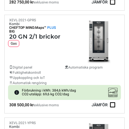
282 750,00 kr
JÄMFÖR
exklusive moms
XEVL-2021-GPRS
Kombi
CHEFTOP MIND.Maps™
PLUS
BIG
20 GN 2/1 brickor
Gas
Digital panel
Automatiska program
Fuktighetskontroll
Uppkoppling och IoT
Automatisk rengöring
Förbrukning i kWh: 384,6 kWh/dag
CO2-utsläpp: 69,6 kg CO2/dag
308 500,00 kr
JÄMFÖR
exklusive moms
XEVL-2021-YPRS
Kombi