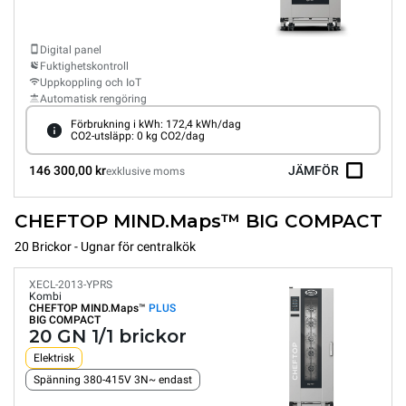
Digital panel
Fuktighetskontroll
Uppkoppling och IoT
Automatisk rengöring
Förbrukning i kWh: 172,4 kWh/dag
CO2-utsläpp: 0 kg CO2/dag
146 300,00 kr
JÄMFÖR
exklusive moms
CHEFTOP MIND.Maps™ BIG COMPACT
20 Brickor - Ugnar för centralkök
XECL-2013-YPRS
Kombi
CHEFTOP MIND.Maps™
PLUS
BIG COMPACT
20 GN 1/1 brickor
Elektrisk
Spänning 380-415V 3N~ endast