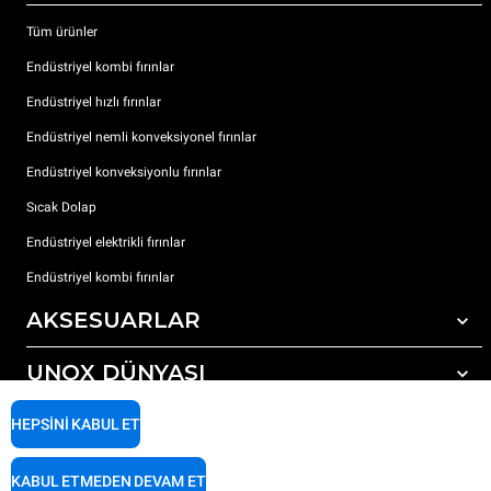
Tüm ürünler
Endüstriyel kombi fırınlar
Endüstriyel hızlı fırınlar
Endüstriyel nemli konveksiyonel fırınlar
Endüstriyel konveksiyonlu fırınlar
Sıcak Dolap
Endüstriyel elektrikli fırınlar
Endüstriyel kombi fırınlar
AKSESUARLAR
UNOX DÜNYASI
Tüm aksesuarlar
Otomatik yıkama için deterjanlar
DESTEK
HEPSINI KABUL ET
Dünyadaki ofislerimizx
Elle yıkama için deterjanlar
Reçine filtrelerle su arıtma
Unox garanti
KABUL ETMEDEN DEVAM ET