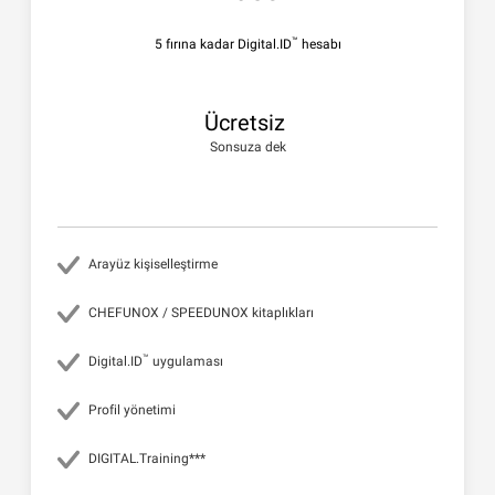
™
5 fırına kadar Digital.ID
hesabı
Ücretsiz
Sonsuza dek
Arayüz kişiselleştirme
CHEFUNOX / SPEEDUNOX kitaplıkları
™
Digital.ID
uygulaması
Profil yönetimi
DIGITAL.Training***