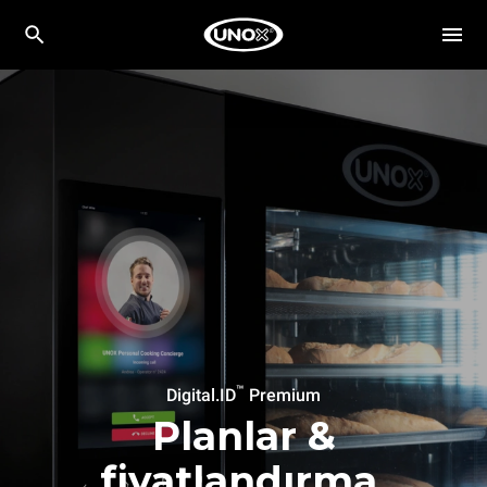
™
Digital.ID
Premium
Planlar &
fiyatlandırma.