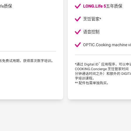
ife质保
LONG.Life 5
五年质保
烹饪管家*
语音控制
OPTIC.Cooking machine vi
服务免费试用期，获得首次数字培训。
™
*通过 Digital.ID
应用程序，可以申
COOKING.Concierge 烹饪管家时
分钟通话时间之外）和额外的 DIGITAL.T
字培训课程。
** 配件包需单独购买。