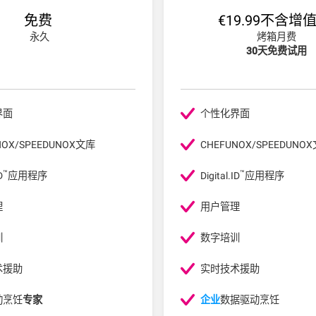
免费
€19.99不含增
永久
烤箱月费
30天免费试用
界面
个性化界面
NOX/SPEEDUNOX文库
CHEFUNOX/SPEEDUNO
™
™
D
应用程序
Digital.ID
应用程序
理
用户管理
训
数字培训
术援助
实时技术援助
动烹饪
专家
企业
数据驱动烹饪