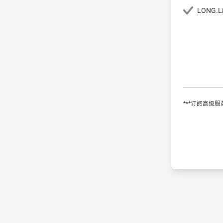
LONG.L
***订阅高级