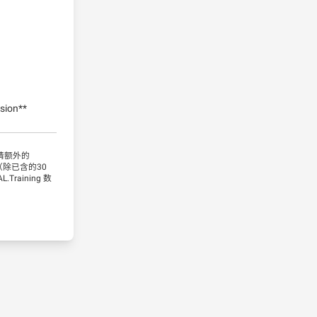
sion**
请额外的
间（除已含的30
raining 数