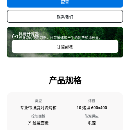
配置
联系我们
耗费计算器
根据您的使用习惯，计算该烤箱产生的耗费和排放量。
计算耗费
产品规格
类型
烤盘
专业带湿度对流烤箱
10 烤盘 600x400
控制面板
能源供应
7" 触控面板
电源