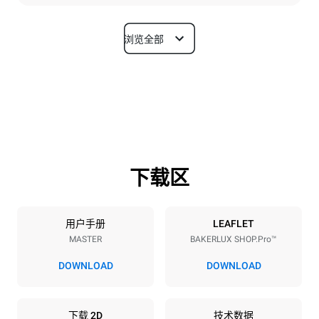
浏览全部
尺寸
宽度
深度
800 mm
811 mm
高度
重量
952 mm
96 kg
下载区
烤盘规格
烤盘数量
烤盘尺寸
10
600x400
用户手册
LEAFLET
MASTER
BAKERLUX SHOP.Pro™
烤盘间距
75 mm
DOWNLOAD
DOWNLOAD
能源供应
下载 2D
技术数据