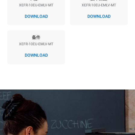
XEFR-10EU-EMLV-MT
XEFR-10EU-EMLV-MT
电压
功率
380-415V 3N~ / 220-240V
15,5 kW
DOWNLOAD
DOWNLOAD
3~
频率
插头类型
50 / 60 Hz
不包括
备件
XEFR-10EU-EMLV-MT
DOWNLOAD
*
电力能耗（kwh）和co2排放
电力能耗（kWh）
二氧化碳排放
27.1 kWh/天
0 kg CO2/天
该估计仅包括烤箱产生的直
接排放。间接排放取决于其
连接到的电网的能源组合；
通过选择购买由可再生能源
生产的能源，后者可以被消
除。
Greenhouse Gas
Protocol
假设每天使用烤箱(300天/年)：
8次半载羊角面包