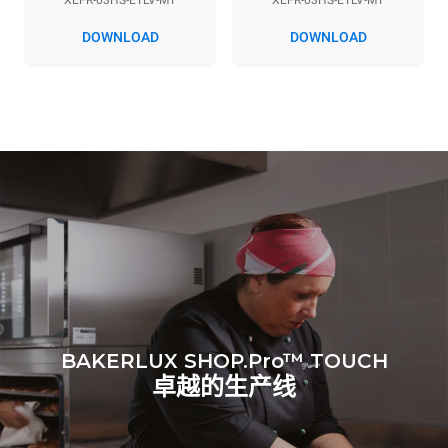
XEFR-03HS-ETLV-MT
XEFR-03HS-ETLV-MT
*
电力能耗（kwh）和co2排放
DOWNLOAD
DOWNLOAD
电力能耗（kWh）
二氧化碳排放
3.5 kWh/天
0 kg CO2/天
该估计仅包括烤箱产生的直
接排放。间接排放取决于其
连接到的电网的能源组合；
通过选择购买由可再生能源
生产的能源，后者可以被消
除。
Greenhouse Gas
Protocol
BAKERLUX SHOP.Pro™ TOUCH
卓越的生产线