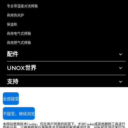
专业带湿度对流烤箱
商用热风炉
保温柜
商用电气式烤箱
商用燃气式烤箱
配件
UNOX世界
所有配件
自动清洗清洁剂
支持
我们在全球的办事处
手动清洗清洁剂
树脂过滤水处理
UNOX质保
全部接受
反渗透水处理
查找经销商
不接受，继续浏览
查找服务中心
AI Content Disclaimer
Privacy policy
Cookie policy
本网站使用技术Cookie，仅在用户同意的前提下，才对Cookie或其他跟踪工具进行
版权所有2026 UNOX SpA保留所有权利。Reg.Imp.Padova n°04230750285 -
性能分析，以便根据用户使用或浏览网络的偏爱推送信息，分析和监测访客行为