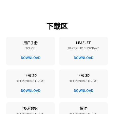
高度
重量
425 mm
36 kg
下载区
烤盘规格
烤盘数量
烤盘尺寸
3
460x330
用户手册
LEAFLET
TOUCH
BAKERLUX SHOP.Pro™
烤盘间距
75 mm
DOWNLOAD
DOWNLOAD
能源供应
下载 2D
下载 3D
XEFR-03HS-ETLV-MT
XEFR-03HS-ETLV-MT
电压
功率
220-240V 1~
3 kW
DOWNLOAD
DOWNLOAD
频率
插头类型
50 / 60 Hz
F型插头 | ✓
技术数据
备件