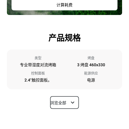
计算耗费
产品规格
类型
烤盘
专业带湿度对流烤箱
3 烤盘 460x330
控制面板
能源供应
2.4"触控面板。
电源
浏览全部
尺寸
宽度
深度
600 mm
669 mm