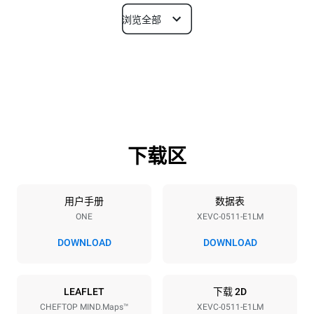
浏览全部
尺寸
宽度
深度
750 mm
783 mm
高度
重量
675 mm
66 kg
下载区
烤盘规格
烤盘数量
烤盘尺寸
5
GN 1/1
用户手册
数据表
ONE
XEVC-0511-E1LM
烤盘间距
67 mm
DOWNLOAD
DOWNLOAD
能源供应
LEAFLET
下载 2D
CHEFTOP MIND.Maps™
XEVC-0511-E1LM
电压
功率