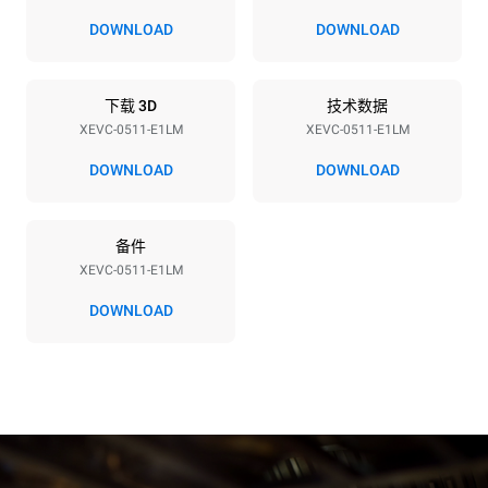
380-415V 3N~ / 220-240V
9,3 kW
DOWNLOAD
DOWNLOAD
3~ / 220-240V 1~
频率
插头类型
50 / 60 Hz
不包括
下载 3D
技术数据
XEVC-0511-E1LM
XEVC-0511-E1LM
DOWNLOAD
DOWNLOAD
*
电力能耗（kwh）和co2排放
电力能耗（kWh）
二氧化碳排放
备件
26 kWh/天
0 kg CO2/天
该估计仅包括烤箱产生的直
XEVC-0511-E1LM
接排放。间接排放取决于其
连接到的电网的能源组合；
DOWNLOAD
通过选择购买由可再生能源
生产的能源，后者可以被消
除。
Greenhouse Gas
Protocol
假设每天使用烤箱(300天/年)：
假设每周使用以下清洗程序(42
周/年)：
6次轻载烤鸡(载量为20%)
1次长时清洗
1次满载烘烤土豆
1次中时清洗
3次满载蒸汽烹饪
180°C空烤箱2小时