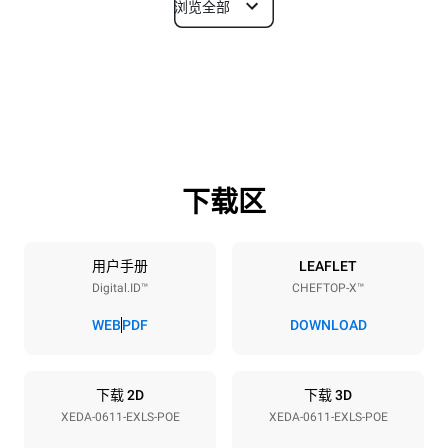
浏览全部
尺寸
宽度
深度
750 mm
841 mm
高度
重量
789 mm
114 kg
下载区
烤盘规格
烤盘数量
烤盘尺寸
6
GN 1/1
用户手册
LEAFLET
Digital.ID™
CHEFTOP-X™
烤盘间距
67 mm
WEB
PDF
DOWNLOAD
能源供应
下载 2D
下载 3D
XEDA-0611-EXLS-POE
XEDA-0611-EXLS-POE
电压
功率