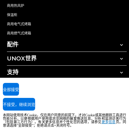
商用热风炉
保温柜
商用电气式烤箱
商用燃气式烤箱
配件
UNOX世界
所有配件
自动清洗清洁剂
支持
我们在全球的办事处
手动清洗清洁剂
树脂过滤水处理
UNOX质保
全部接受
反渗透水处理
查找经销商
不接受，继续浏览
查找服务中心
AI Content Disclaimer
Privacy policy
Cookie policy
本网站使用技术Cookie，仅在用户同意的前提下，才对Cookie或其他跟踪工具进行
版权所有2026 UNOX SpA保留所有权利。Reg.Imp.Padova n°04230750285 -
性能分析，以便根据用户使用或浏览网络的偏爱推送信息，分析和监测访客行为
（包括第三方行为）。有关更多信息并个性化您的选项，请参见
更多信息
页。同
REA Padova 372835 - Cap.Soc.5.000.000€iv - 增值税/税号04230750285 - IT
意请选择“全部接受”；拒绝请点击×关闭符号。
WEEE Reg. No. IT08020000000377