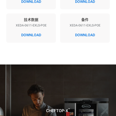
380-415V 3N~ / 220-240V
11,6 kW
DOWNLOAD
DOWNLOAD
3~ / 220-240V 1~
频率
插头类型
50 / 60 Hz
不包括
技术数据
备件
XEDA-0611-EXLS-POE
XEDA-0611-EXLS-POE
DOWNLOAD
DOWNLOAD
*
电力能耗（kwh）和co2排放
电力能耗（kWh）
二氧化碳排放
27.4 kWh/天
0 kg CO2/天
该估计仅包括烤箱产生的直
接排放。间接排放取决于其
连接到的电网的能源组合；
通过选择购买由可再生能源
生产的能源，后者可以被消
除。
Greenhouse Gas
Protocol
假设每天使用烤箱(300天/年)：
假设每周使用以下清洗程序(42
周/年)：
6次轻载烤鸡(载量为20%)
1次长时清洗
1次满载烘烤土豆
1次中时清洗
3次满载蒸汽烹饪
180°C空烤箱2小时
™
CHEFTOP-X