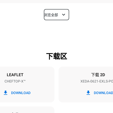
浏览全部
深度
1180 mm
下载区
烤盘尺寸
GN 2/1
LEAFLET
下载 2D
CHEFTOP-X™
XEDA-0621-EXLS-P
功率
N~ / 220-240V 3~
23,1 kW
DOWNLOAD
DOWNLOA