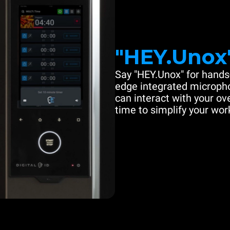
"HEY.Unox
Say "HEY.Unox" for hands-
edge integrated microph
can interact with your ove
time to simplify your work