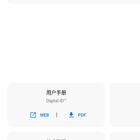
尺寸
宽度
860 mm
重量
150 kg
烤盘规格
烤盘数量
6
用户手册
Digital.ID™
能源供应
电压
380-415V 3
WEB
PDF
插头类型
不包括