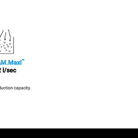
™
M.Maxi
 l/sec
uction capacity.