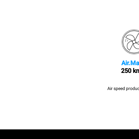
Air.Ma
250 k
Air speed produc