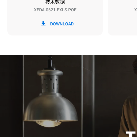
技术数据
XEDA-0621-EXLS-POE
X
*
电力能耗（kwh）和co2排放
电力能耗（kW
DOWNLOAD
91 kWh/天
假设每周使用以
7次长时清