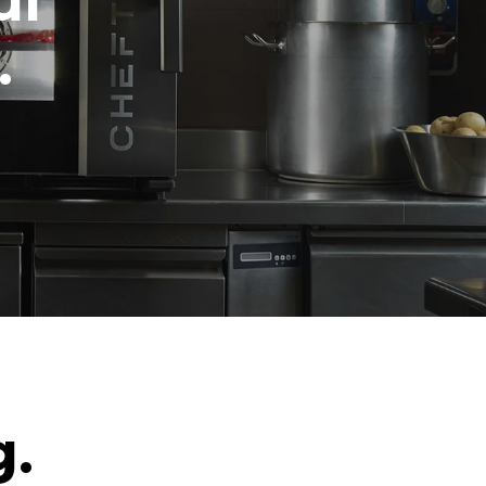
ul
.
g.