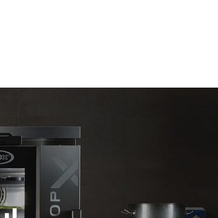
假设每天使用烤箱(365天/年)：
6次满载烤鸡
6 次满载蒸汽烹饪
放。间接排
组合；通过
源，后者可