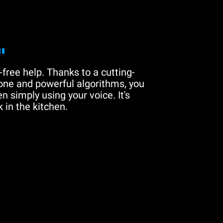
"
free help. Thanks to a cutting-
one and powerful algorithms, you
n simply using your voice. It's
 in the kitchen.