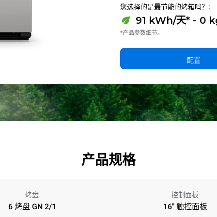
您选择的是最节能的烤箱吗？:
91 kWh/天* - 0 
*产品参数细节。
配置
产品规格
烤盘
控制面板
6 烤盘 GN 2/1
16" 触控面板