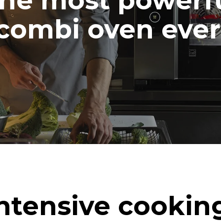
he most powerf
combi oven ever
ntensive cookin