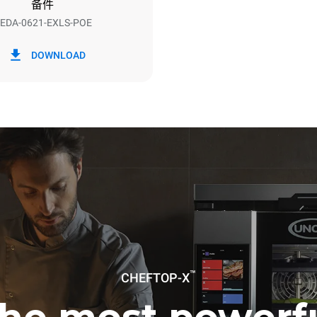
备件
EDA-0621-EXLS-POE
h）
二氧化碳排放
DOWNLOAD
0 kg CO2/天
该估计仅包括烤箱产生的直接排
放取决于其连接到的电网的能源
选择购买由可再生能源生产的能
以被消除。
下清洗程序(52 周/年)：
洗
™
CHEFTOP-X