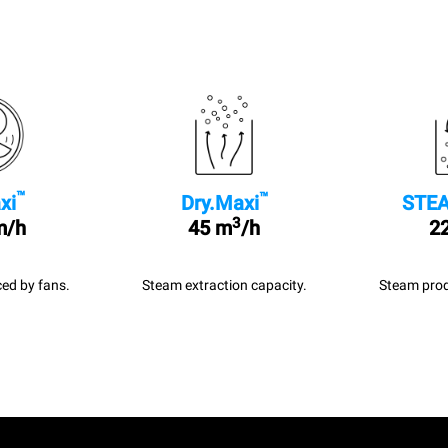
™
™
xi
Dry.Maxi
STEA
3
m/h
45 m
/h
22
ed by fans.
Steam extraction capacity.
Steam prod