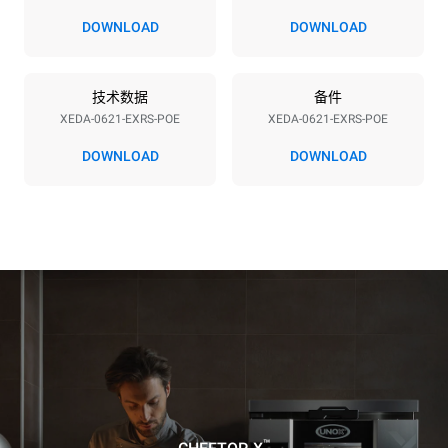
380-415V 3N~ / 220-240V
23,1 kW
DOWNLOAD
DOWNLOAD
3~
频率
插头类型
50 / 60 Hz
不包括
技术数据
备件
XEDA-0621-EXRS-POE
XEDA-0621-EXRS-POE
DOWNLOAD
DOWNLOAD
*
电力能耗（kwh）和co2排放
电力能耗（kWh）
二氧化碳排放
91 kWh/天
0 kg CO2/天
该估计仅包括烤箱产生的直
接排放。间接排放取决于其
连接到的电网的能源组合；
通过选择购买由可再生能源
生产的能源，后者可以被消
除。
Greenhouse Gas
Protocol
假设每天使用烤箱(365天/年)：
假设每周使用以下清洗程序(52
周/年)：
6次满载烤鸡
7次长时清洗
6 次满载蒸汽烹饪
™