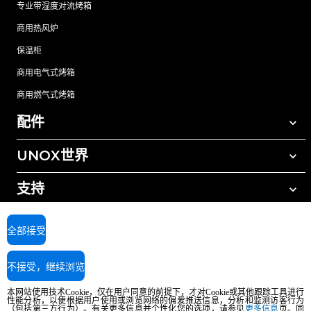
专业带湿度对流烤箱
商用热风炉
保温柜
商用电气式烤箱
商用燃气式烤箱
配件
UNOX世界
所有配件
自动清洗清洁剂
支持
我们在全球的办事处
手动清洗清洁剂
树脂过滤水处理
UNOX质保
全部接受
反渗透水处理
查找经销商
不接受，继续浏览
查找服务中心
AI Content Disclaimer
Privacy policy
Cookie policy
本网站使用技术Cookie，仅在用户同意的前提下，才对Cookie或其他跟踪工具进行
版权所有2026 UNOX SpA保留所有权利。Reg.Imp.Padova n°04230750285 -
性能分析，以便根据用户使用或浏览网络的偏爱推送信息，分析和监测访客行为
（包括第三方行为）。有关更多信息并个性化您的选项，请参见
更多信息
页。同
REA Padova 372835 - Cap.Soc.5.000.000€iv - 增值税/税号04230750285 - IT