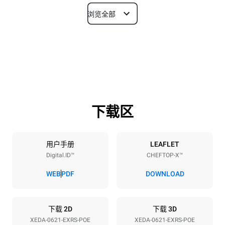
浏览全部
尺寸
宽度
深度
860 mm
1180 mm
高度
重量
849 mm
150 kg
下载区
烤盘规格
烤盘数量
烤盘尺寸
6
GN 2/1
用户手册
LEAFLET
Digital.ID™
CHEFTOP-X™
烤盘间距
77 mm
WEB
PDF
DOWNLOAD
能源供应
下载 2D
下载 3D
XEDA-0621-EXRS-POE
XEDA-0621-EXRS-POE
电压
功率