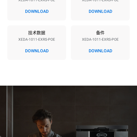
XEDA-1011-EXRS-POE
XEDA-1011-EXRS-POE
电压
功率
380-415V 3N~ / 220-240V
19,6 kW
DOWNLOAD
DOWNLOAD
3~
频率
插头类型
50 / 60 Hz
不包括
技术数据
备件
XEDA-1011-EXRS-POE
XEDA-1011-EXRS-POE
DOWNLOAD
DOWNLOAD
*
电力能耗（kwh）和co2排放
电力能耗（kWh）
二氧化碳排放
38.8 kWh/天
0 kg CO2/天
该估计仅包括烤箱产生的直
接排放。间接排放取决于其
连接到的电网的能源组合；
通过选择购买由可再生能源
生产的能源，后者可以被消
除。
Greenhouse Gas
Protocol
假设每天使用烤箱(300天/年)：
假设每周使用以下清洗程序(42
周/年)：
6次轻载烤鸡(载量为20%)
1次长时清洗
1次满载烘烤土豆
1次中时清洗
3次满载蒸汽烹饪