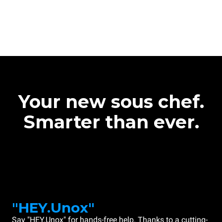
Your new sous chef.
Smarter than ever.
"HEY.Unox"
Say "HEY.Unox" for hands-free help. Thanks to a cutting-