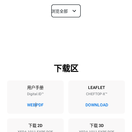
浏览全部
尺寸
宽度
深度
750 mm
841 mm
高度
重量
1069 mm
132 kg
下载区
烤盘规格
烤盘数量
烤盘尺寸
10
GN 1/1
用户手册
LEAFLET
Digital.ID™
CHEFTOP-X™
烤盘间距
67 mm
WEB
PDF
DOWNLOAD
能源供应
下载 2D
下载 3D