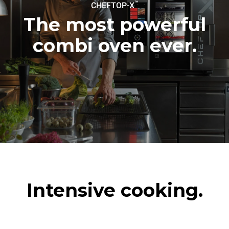
180°C空烤箱2小时
™
CHEFTOP-X
The most powerful
combi oven ever.
Intensive cooking.