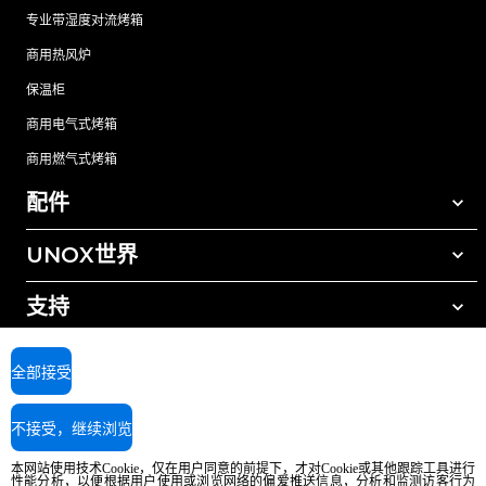
专业带湿度对流烤箱
商用热风炉
保温柜
商用电气式烤箱
商用燃气式烤箱
配件
UNOX世界
所有配件
自动清洗清洁剂
支持
我们在全球的办事处
手动清洗清洁剂
树脂过滤水处理
UNOX质保
全部接受
反渗透水处理
查找经销商
不接受，继续浏览
查找服务中心
AI Content Disclaimer
Privacy policy
Cookie policy
本网站使用技术Cookie，仅在用户同意的前提下，才对Cookie或其他跟踪工具进行
版权所有2026 UNOX SpA保留所有权利。Reg.Imp.Padova n°04230750285 -
性能分析，以便根据用户使用或浏览网络的偏爱推送信息，分析和监测访客行为