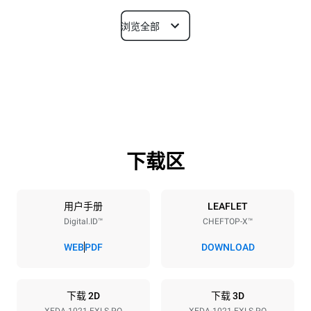
浏览全部
尺寸
宽度
深度
860 mm
1180 mm
高度
重量
1219 mm
207 kg
下载区
烤盘规格
烤盘数量
烤盘尺寸
10
GN 2/1
用户手册
LEAFLET
Digital.ID™
CHEFTOP-X™
烤盘间距
83 mm
WEB
PDF
DOWNLOAD
能源供应
下载 2D
下载 3D