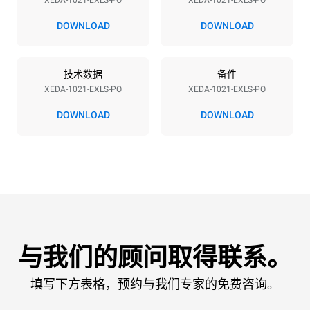
XEDA-1021-EXLS-PO
XEDA-1021-EXLS-PO
电压
功率
380-415V 3N~ / 220-240V
35,8 kW
DOWNLOAD
DOWNLOAD
3~
频率
插头类型
50 / 60 Hz
不包括
技术数据
备件
XEDA-1021-EXLS-PO
XEDA-1021-EXLS-PO
DOWNLOAD
DOWNLOAD
*
电力能耗（kwh）和co2排放
电力能耗（kWh）
二氧化碳排放
141.2 kWh/天
0 kg CO2/天
该估计仅包括烤箱产生的直
接排放。间接排放取决于其
连接到的电网的能源组合；
通过选择购买由可再生能源
生产的能源，后者可以被消
除。
Greenhouse Gas
Protocol
与我们的顾问取得联系。
填写下方表格，预约与我们专家的免费咨询。