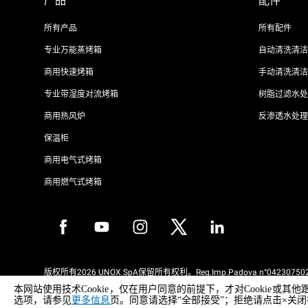
产品
配件
所有产品
所有配件
专业万能蒸烤箱
自动清洗清洁
商用快速烤箱
手动清洗清洁
专业带湿度对流烤箱
树脂过滤水处
商用热风炉
反渗透水处理
保温柜
商用电气式烤箱
商用燃气式烤箱
版权所有2026 UNOX SpA保留所有权利。Reg.Imp.Padova n°042307502
REA Padova 372835 - Cap.Soc.5.000.000€iv - 增值税/税号04230750285
本网站使用技术Cookie，仅在用户同意的前提下，才对Cooki
WEEE Reg. No. IT08020000000377
选项，请参见
更多信息
页。同意请选择“全部接受”；拒绝请点击×关