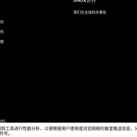
UNOX世界
我们在全球的办事处
剂
剂
理
85 -
 - IT
e或其他跟踪工具进行性能分析，以便根据用户使用或浏览网络的偏爱推送信
闭符号。