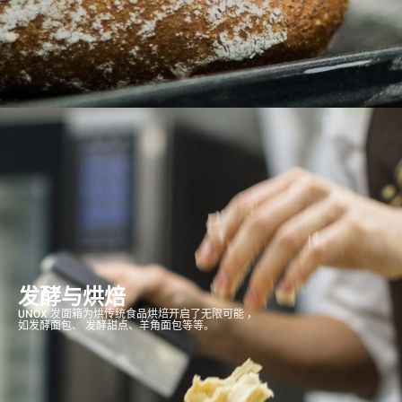
发酵与烘焙
UNOX 发面箱为烘传统食品烘焙开启了无限可能 ，
如发酵面包、 发酵甜点、羊角面包等等。