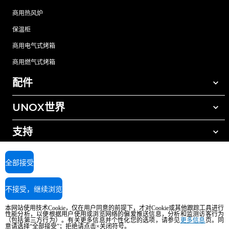
商用热风炉
保温柜
商用电气式烤箱
商用燃气式烤箱
配件
UNOX世界
所有配件
自动清洗清洁剂
支持
我们在全球的办事处
手动清洗清洁剂
树脂过滤水处理
UNOX质保
全部接受
反渗透水处理
查找经销商
不接受，继续浏览
查找服务中心
AI Content Disclaimer
Privacy policy
Cookie policy
本网站使用技术Cookie，仅在用户同意的前提下，才对Cookie或其他跟踪工具进行
版权所有2026 UNOX SpA保留所有权利。Reg.Imp.Padova n°04230750285 -
性能分析，以便根据用户使用或浏览网络的偏爱推送信息，分析和监测访客行为
REA Padova 372835 - Cap.Soc.5.000.000€iv - 增值税/税号04230750285 - IT
（包括第三方行为）。有关更多信息并个性化您的选项，请参见
更多信息
页。同
意请选择“全部接受”；拒绝请点击×关闭符号。
WEEE Reg. No. IT08020000000377