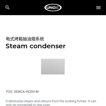
电式烤箱抽油烟系统
Steam condenser
代码: XENCA-HCEH-M
It eliminates steam and odours from the cooking fumes. It can
only be connected to one oven.