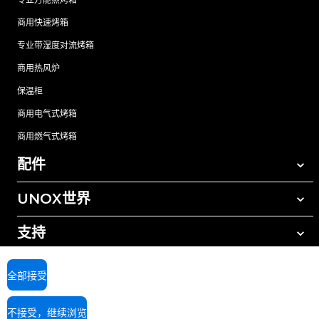
商用快速烤箱
专业带湿度对流烤箱
商用热风炉
保温柜
商用电气式烤箱
商用燃气式烤箱
配件
UNOX世界
所有配件
自动清洗清洁剂
支持
我们在全球的办事处
手动清洗清洁剂
树脂过滤水处理
UNOX质保
全部接受
反渗透水处理
查找经销商
不接受，继续浏览
查找服务中心