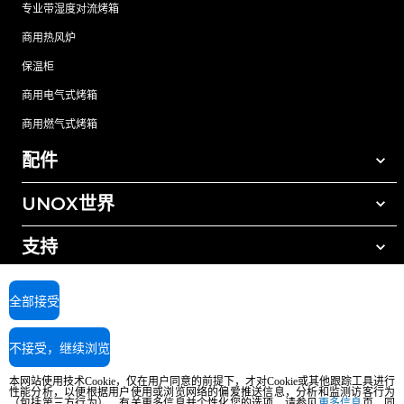
专业带湿度对流烤箱
商用热风炉
保温柜
商用电气式烤箱
商用燃气式烤箱
配件
UNOX世界
所有配件
自动清洗清洁剂
支持
我们在全球的办事处
手动清洗清洁剂
树脂过滤水处理
UNOX质保
全部接受
反渗透水处理
查找经销商
不接受，继续浏览
查找服务中心
AI Content Disclaimer
Privacy policy
Cookie policy
本网站使用技术Cookie，仅在用户同意的前提下，才对Cookie或其他跟踪工具进行
版权所有2026 UNOX SpA保留所有权利。Reg.Imp.Padova n°04230750285 -
性能分析，以便根据用户使用或浏览网络的偏爱推送信息，分析和监测访客行为
REA Padova 372835 - Cap.Soc.5.000.000€iv - 增值税/税号04230750285 - IT
（包括第三方行为）。有关更多信息并个性化您的选项，请参见
更多信息
页。同