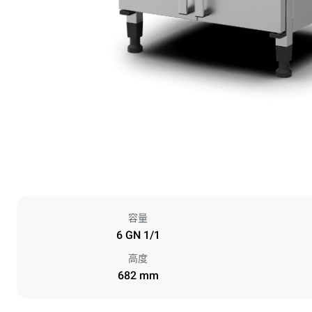
容量
6 GN 1/1
高度
682 mm